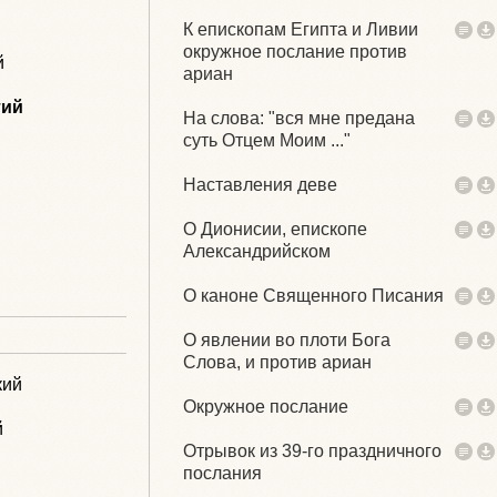
К епископам Египта и Ливии
окружное послание против
й
ариан
тий
На слова: "вся мне предана
суть Отцем Моим ..."
Наставления деве
О Дионисии, епископе
Александрийском
О каноне Священного Писания
О явлении во плоти Бога
Слова, и против ариан
кий
Окружное послание
й
Отрывок из 39-го праздничного
послания