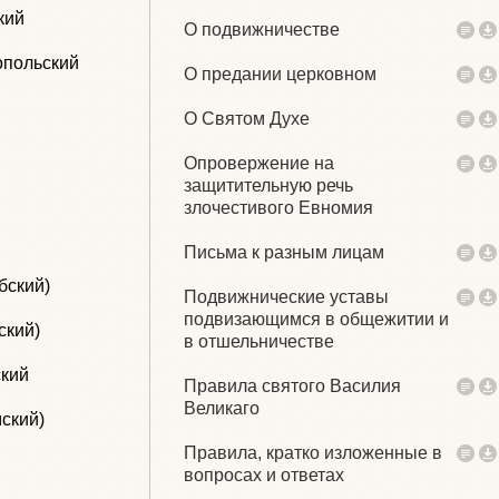
кий
О подвижничестве
опольский
О предании церковном
О Святом Духе
Опровержение на
защитительную речь
злочестивого Евномия
Письма к разным лицам
бский)
Подвижнические уставы
подвизающимся в общежитии и
ский)
в отшельничестве
ский
Правила святого Василия
Великаго
мский)
Правила, кратко изложенные в
вопросах и ответах