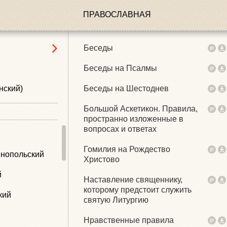
кий
ПРАВОСЛАВНАЯ
й
Беседы
Беседы на Псалмы
нский)
Беседы на Шестоднев
Большой Аскетикон. Правила,
пространно изложенные в
вопросах и ответах
Гомилия на Рождество
инопольский
Христово
й
Наставление священнику,
которому предстоит служить
кий
святую Литургию
Нравственные правила