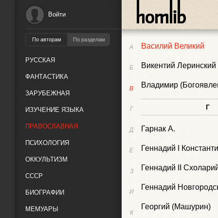
Варсанофий Оптинс
Войти
Варсонофий Велики
По авторам
По разделам
Василий Великий
А
РУССКАЯ
Викентий Леринский
Б
ФАНТАСТИКА
Владимир (Богоявле
В
ЗАРУБЕЖНАЯ
Г
Г
ИЗУЧЕНИЕ ЯЗЫКА
ПРАВОСЛАВНАЯ
Гарнак А.
Д
ПСИХОЛОГИЯ
Геннадий I Констант
Е
ОККУЛЬТИЗМ
Геннадий II Схолари
З
СССР
Геннадий Новгородс
И
БИОГРАФИИ
Георгий (Машурин)
МЕМУАРЫ
К