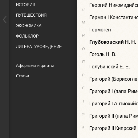
ИСТОРИЯ
Георгий Никомидийс
Л
ПУТЕШЕСТВИЯ
Герман I Константин
М
ЭКОНОМИКА
Гермоген
Н
ФОЛЬКЛОР
Глубоковский Н. Н.
ЛИТЕРАТУРОВЕДЕНИЕ
О
Гоголь Н. В.
П
Афоризмы и цитаты
Голубинский Е. Е.
Р
Статьи
Григорий (Борисогле
С
Григорий I (папа Рим
Т
Григорий I Антиохий
Ф
Григорий II (папа Ри
Х
Григорий II Кипрский