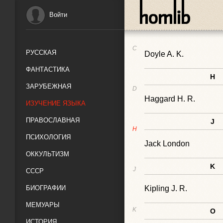
D
Войти
Dickens C.
C
РУССКАЯ
Doyle A. K.
ФАНТАСТИКА
H
ЗАРУБЕЖНАЯ
D
Haggard H. R.
ИЗУЧЕНИЕ ЯЗЫКА
ПРАВОСЛАВНАЯ
J
H
ПСИХОЛОГИЯ
Jack London
ОККУЛЬТИЗМ
K
J
СССР
БИОГРАФИИ
Kipling J. R.
МЕМУАРЫ
K
O
ИСТОРИЯ