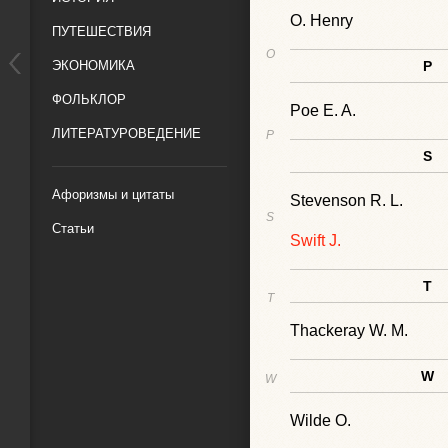
O. Henry
ПУТЕШЕСТВИЯ
O
ЭКОНОМИКА
P
ФОЛЬКЛОР
Poe E. A.
ЛИТЕРАТУРОВЕДЕНИЕ
P
S
Афоризмы и цитаты
Stevenson R. L.
S
Статьи
Swift J.
T
T
Thackeray W. M.
W
W
Wilde O.