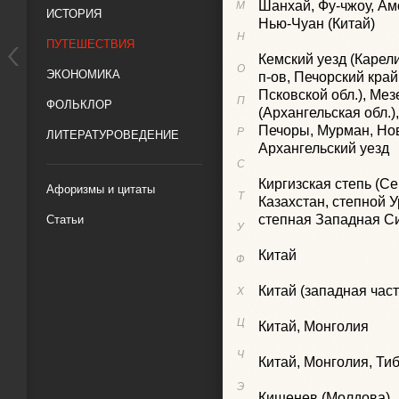
Шанхай, Фу-чжоу, Ам
М
ИСТОРИЯ
Нью-Чуан (Китай)
Н
ПУТЕШЕСТВИЯ
Кемский уезд (Карели
О
ЭКОНОМИКА
п-ов, Печорский край
Псковской обл.), Мез
П
ФОЛЬКЛОР
(Архангельская обл.),
Печоры, Мурман, Но
Р
ЛИТЕРАТУРОВЕДЕНИЕ
Архангельский уезд
С
Киргизская степь (С
Афоризмы и цитаты
Т
Казахстан, степной У
степная Западная С
Статьи
У
Китай
Ф
Китай (западная част
Х
Ц
Китай, Монголия
Ч
Китай, Монголия, Ти
Э
Кишенев (Молдова)