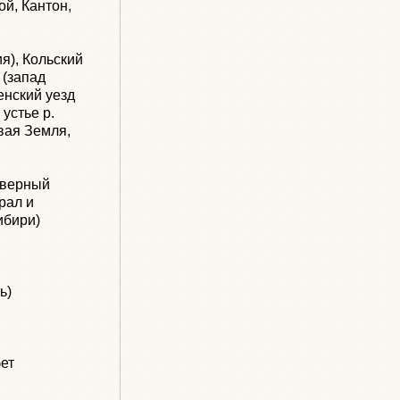
ой, Кантон,
я), Кольский
 (запад
енский уезд
 устье р.
вая Земля,
еверный
рал и
ибири)
ь)
бет