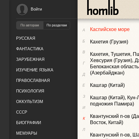
Россия), Япония
Войти
Карелия (Россия)
По авторам
По разделам
Каспийское море
А
РУССКАЯ
Б
Кахетия (Грузия)
ФАНТАСТИКА
В
Кахетия, Тушетия, П
ЗАРУБЕЖНАЯ
Хевсурия (Грузия), 
Г
Белоканская область
ИЗУЧЕНИЕ ЯЗЫКА
(Азербайджан)
Д
ПРАВОСЛАВНАЯ
Кашгар (Китай)
Е
ПСИХОЛОГИЯ
З
Кашгар (Китай), Кун-
ОККУЛЬТИЗМ
подножия Памира)
И
СССР
Квантунский п-ов (Д
К
Восток, Китай)
БИОГРАФИИ
Л
МЕМУАРЫ
Квантунский п-ов, Ша