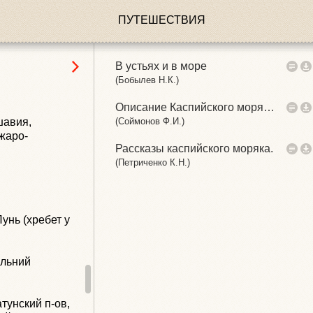
ПУТЕШЕСТВИЯ
В устьях и в море
(Бобылев Н.К.)
Описание Каспийского моря…
шавия,
(Соймонов Ф.И.)
Джаро-
Рассказы каспийского моряка.
(Петриченко К.Н.)
Лунь (хребет у
альний
тунский п-ов,