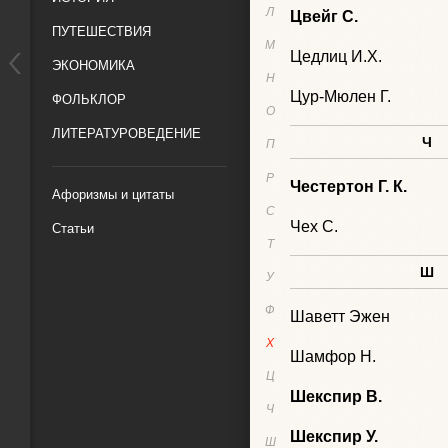
Л
Цвейг С.
ПУТЕШЕСТВИЯ
М
Цедлиц И.Х.
ЭКОНОМИКА
Н
Цур-Мюлен Г.
ФОЛЬКЛОР
О
ЛИТЕРАТУРОВЕДЕНИЕ
Ч
П
Р
Честертон Г. К.
Афоризмы и цитаты
С
Чех С.
Статьи
Т
Ш
У
Ф
Шаветт Эжен
Х
Шамфор Н.
Ц
Шекспир В.
Ч
Шекспир У.
Ш