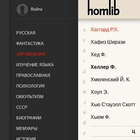
Фудзивара-но Канэсу
Войти
Х
Хаггард Р.Х.
А
РУССКАЯ
Б
Хафиз Ширази
ФАНТАСТИКА
В
ЗАРУБЕЖНАЯ
Хед Ф.
Г
ИЗУЧЕНИЕ ЯЗЫКА
Хеллер Ф.
Д
ПРАВОСЛАВНАЯ
Хмеленский Й. К.
Е
ПСИХОЛОГИЯ
Хоуп Э.
Ж
ОККУЛЬТИЗМ
З
Хью Стауэлл Скотт
СССР
И
Хьюм Ф.
БИОГРАФИИ
Й
МЕМУАРЫ
Ц
К
ИСТОРИЯ