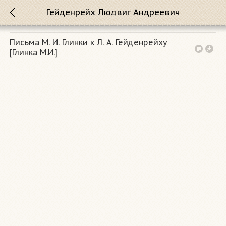
Гейденрейх Людвиг Андреевич
Письма M. И. Глинки к Л. А. Гейденрейху
[Глинка М.И.]