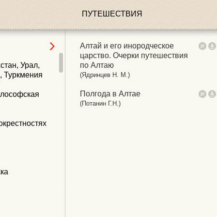
рика)
ПУТЕШЕСТВИЯ
Алтай и его инородческое
царство. Очерки путешествия
стан, Урал,
по Алтаю
н, Туркмения
(Ядринцев Н. М.)
Полгода в Алтае
илософская
(Потанин Г.Н.)
окрестностях
кка