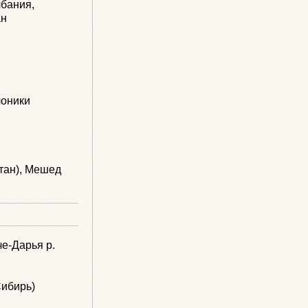
лбания,
ан
лоники
тан), Мешед
че-Дарья р.
Сибирь)