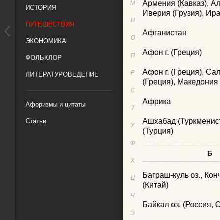
Армения (Кавказ), А
М
ИСТОРИЯ
Иверия (Грузия), Ир
Н
ПУТЕШЕСТВИЯ
Афганистан
О
ЭКОНОМИКА
Афон г. (Греция)
П
ФОЛЬКЛОР
Афон г. (Греция), Са
Р
ЛИТЕРАТУРОВЕДЕНИЕ
(Греция), Македония
С
Африка
Афоризмы и цитаты
Т
Ашхабад (Туркменис
Статьи
У
(Турция)
Ф
Б
Х
Баграш-куль оз., Кон
Ц
(Китай)
Ч
Байкал оз. (Россия, 
Э