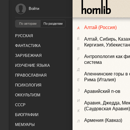
Алжир (Северная Аф
Войти
Алжир (южная часть)
По авторам
По разделам
Алтай (Россия)
А
РУССКАЯ
Б
Алтай, Сибирь, Казах
Киргизия, Узбекиста
ФАНТАСТИКА
В
ЗАРУБЕЖНАЯ
Антропология как ф
Г
система
ИЗУЧЕНИЕ ЯЗЫКА
Д
Апеннинские горы в 
ПРАВОСЛАВНАЯ
Рима (Италия)
Е
ПСИХОЛОГИЯ
З
Аравийский п-ов
ОККУЛЬТИЗМ
И
Аравия, Джедда, Ме
СССР
(Саудовская Аравия)
К
БИОГРАФИИ
Армения (Кавказ)
Л
МЕМУАРЫ