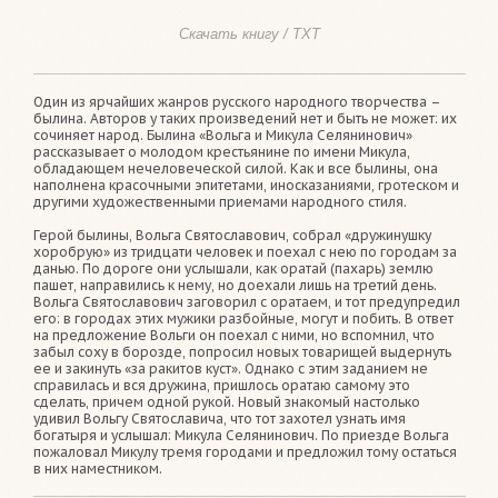
Скачать книгу / TXT
Один из ярчайших жанров русского народного творчества –
былина. Авторов у таких произведений нет и быть не может: их
сочиняет народ. Былина «Вольга и Микула Селянинович»
рассказывает о молодом крестьянине по имени Микула,
обладающем нечеловеческой силой. Как и все былины, она
наполнена красочными эпитетами, иносказаниями, гротеском и
другими художественными приемами народного стиля.
Герой былины, Вольга Святославович, собрал «дружинушку
хоробрую» из тридцати человек и поехал с нею по городам за
данью. По дороге они услышали, как оратай (пахарь) землю
пашет, направились к нему, но доехали лишь на третий день.
Вольга Святославович заговорил с оратаем, и тот предупредил
его: в городах этих мужики разбойные, могут и побить. В ответ
на предложение Вольги он поехал с ними, но вспомнил, что
забыл соху в борозде, попросил новых товарищей выдернуть
ее и закинуть «за ракитов куст». Однако с этим заданием не
справилась и вся дружина, пришлось оратаю самому это
сделать, причем одной рукой. Новый знакомый настолько
удивил Вольгу Святославича, что тот захотел узнать имя
богатыря и услышал: Микула Селянинович. По приезде Вольга
пожаловал Микулу тремя городами и предложил тому остаться
в них наместником.