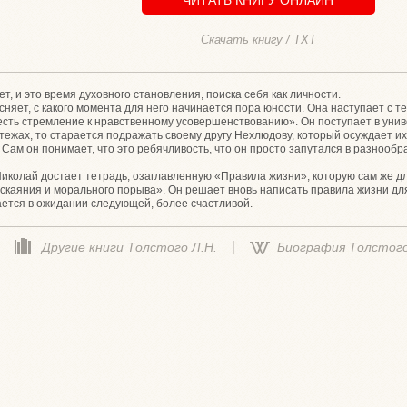
Скачать книгу / TXT
т, и это время духовного становления, поиска себя как личности.
няет, с какого момента для него начинается пора юности. Она наступает с те
есть стремление к нравственному усовершенствованию». Он поступает в унив
утежах, то старается подражать своему другу Нехлюдову, который осуждает и
 Сам он понимает, что это ребячливость, что он просто запутался в разнообр
колай достает тетрадь, озаглавленную «Правила жизни», которую сам же для
аскаяния и морального порыва». Он решает вновь написать правила жизни для
ется в ожидании следующей, более счастливой.
|
Другие книги Толстого Л.Н.
Биография Толстого