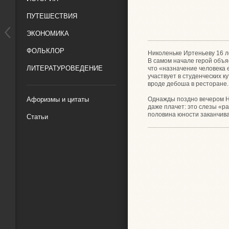
ПУТЕШЕСТВИЯ
ЭКОНОМИКА
ФОЛЬКЛОР
Николеньке Иртеньеву 16 ле
В самом начале герой объяс
ЛИТЕРАТУРОВЕДЕНИЕ
что «назначение человека 
участвует в студенческих к
вроде дебоша в ресторане.
Однажды поздно вечером Ни
Афоризмы и цитаты
даже плачет: это слезы «р
половина юности заканчива
Статьи