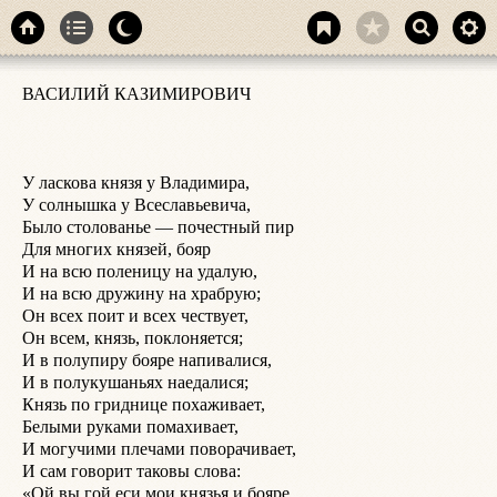
И
ВАСИЛИЙ КАЗИМИРОВИЧ

И
В
Н
Н
У ласкова князя у Владимира,

Н
У солнышка у Всеславьевича,

Н
Было столованье — почестный пир

П
Для многих князей, бояр

П
И на всю поленицу на удалую,

Г
И на всю дружину на храбрую;

«
Он всех поит и всех чествует,

П
Он всем, князь, поклоняется;

Я
И в полупиру бояре напивалися,

В
И в полукушаньях наедалися;

К
Князь по гриднице похаживает,

Я
Белыми руками помахивает,

З
И могучими плечами поворачивает,

З
И сам говорит таковы слова:

Я
«Ой вы гой еси мои князья и бояре,

Я