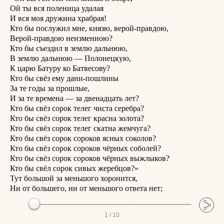
Ой ты вся поленица удалая

С
И вся моя дружина храбрая!

С
Кто бы послужил мне, князю, верой-правдою,

С
Верой-правдою неизменною?

Я
Кто бы съездил в землю дальнюю,

Т
В землю дальнюю — Полонецкую,

И
К царю Батуру ко Батвесову?

И
Кто бы свёз ему дани-пошлины

Н
За те годы за прошлые,

И
И за те времена — за двенадцать лет?

В
Кто бы свёз сорок телег чиста серебра?

И
Кто бы свёз сорок телег красна золота?

Н
Кто бы свёз сорок телег скатна жемчуга?

П
Кто бы свёз сорок сороков ясных соколов?

П
Кто бы свёз сорок сороков чёрных соболей?

«
Кто бы свёз сорок сороков чёрных выжлыков?

П
Кто бы свёл сорок сивых жеребцов?»

Ч
Тут большой за меньшого хоронится,

Н
1 /
10