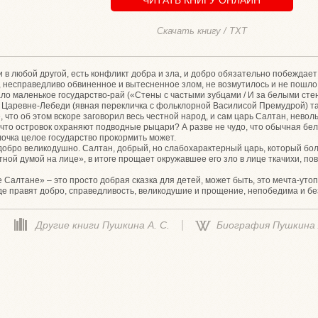
Скачать книгу / TXT
 и в любой другой, есть конфликт добра и зла, и добро обязательно побеждае
 несправедливо обвиненное и вытесненное злом, не возмутилось и не пошло 
ло маленькое государство-рай («Стены с частыми зубцами / И за белыми стен
 Царевне-Лебеди (явная перекличка с фольклорной Василисой Премудрой) та
 что об этом вскоре заговорил весь честной народ, и сам царь Салтан, нево
, что островок охраняют подводные рыцари? А разве не чудо, что обычная бе
лочка целое государство прокормить может.
обро великодушно. Салтан, добрый, но слабохарактерный царь, который боль
устной думой на лице», в итоге прощает окружавшее его зло в лице ткачихи, п
 Салтане» – это просто добрая сказка для детей, может быть, это мечта-утопи
где правят добро, справедливость, великодушие и прощение, непобедима и без
|
Другие книги Пушкина А. С.
Биография Пушкина А