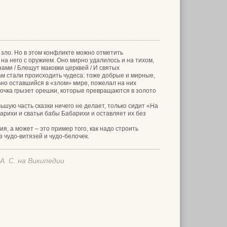
т зло. Но в этом конфликте можно отметить
на него с оружием. Оно мирно удалилось и на тихом,
ами / Блещут маковки церквей / И святых
м стали происходить чудеса: тоже добрые и мирные,
льно оставшийся в «злом» мире, пожелал на них
лочка грызет орешки, которые превращаются в золото
шую часть сказки ничего не делает, только сидит «На
оварихи и сватьи бабы Бабарихи и оставляет их без
я, а может – это пример того, как надо строить
 чудо-витязей и чудо-белочек.
. С. на Википедии