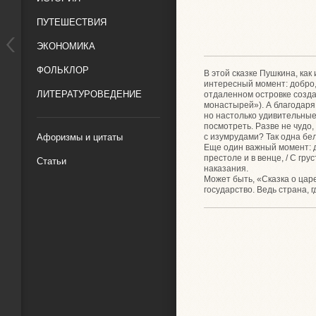
ПУТЕШЕСТВИЯ
ЭКОНОМИКА
ФОЛЬКЛОР
В этой сказке Пушкина, как
интересный момент: добро,
ЛИТЕРАТУРОВЕДЕНИЕ
отдаленном островке созда
монастырей»). А благодаря
но настолько удивительные,
посмотреть. Разве не чудо
с изумрудами? Так одна бе
Афоризмы и цитаты
Еще один важный момент: д
престоле и в венце, / С гр
Статьи
наказания.
Может быть, «Сказка о царе
государство. Ведь страна, 