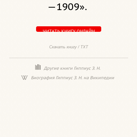
—1909».
ЧИТАТЬ КНИГУ ОНЛАЙН
Скачать книгу / TXT
Другие книги Гиппиус З. Н.
Биография Гиппиус З. Н. на Википедии