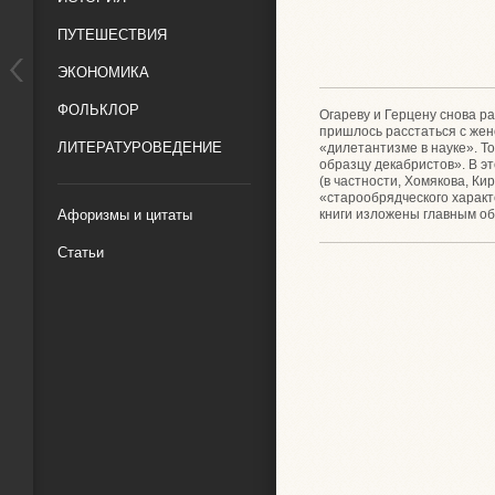
ПУТЕШЕСТВИЯ
ЭКОНОМИКА
ФОЛЬКЛОР
Огареву и Герцену снова ра
пришлось расстаться с жен
ЛИТЕРАТУРОВЕДЕНИЕ
«дилетантизме в науке». То
образцу декабристов». В э
(в частности, Хомякова, Ки
«старообрядческого характ
книги изложены главным о
Афоризмы и цитаты
Статьи