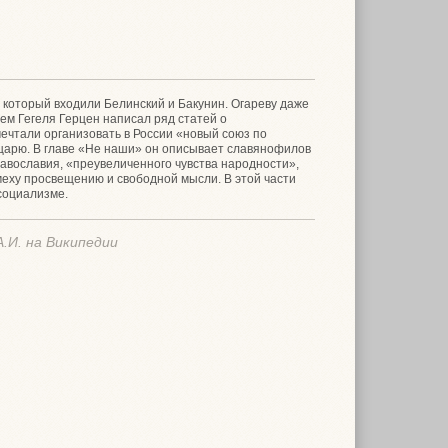
в который входили Белинский и Бакунин. Огареву даже
ем Гегеля Герцен написал ряд статей о
 мечтали организовать в России «новый союз по
и царю. В главе «Не наши» он описывает славянофилов
православия, «преувеличенного чувства народности»,
меху просвещению и свободной мысли. В этой части
социализме.
.И. на Википедии