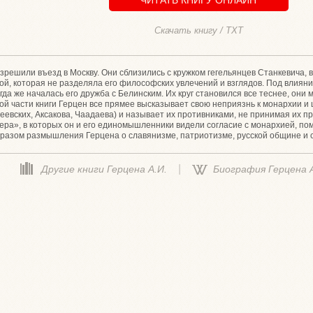
Скачать книгу / TXT
зрешили въезд в Москву. Они сблизились с кружком гегельянцев Станкевича, 
ой, которая не разделяла его философских увлечений и взглядов. Под влияни
гда же началась его дружба с Белинским. Их круг становился все теснее, они
той части книги Герцен все прямее высказывает свою неприязнь к монархии 
реевских, Аксакова, Чаадаева) и называет их противниками, не принимая их 
ера», в которых он и его единомышленники видели согласие с монархией, по
бразом размышления Герцена о славянизме, патриотизме, русской общине и 
|
Другие книги Герцена А.И.
Биография Герцена А