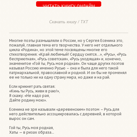
ЧИТАТЬ КНИГУ ОНЛАЙН
Скачать книгу / TXT
Многие поэты размышляли о России, но у Сергея Есенина это,
пожалуй, главная тема его творчества. У него нет отдельного
цикла «Родина», но этой теме посвящены многие его
стихотворения: «Край любимый! Сердцу снятся…», «Русь», «Русь
бесприютная», «Русь советская», «Русь уходящая» и, конечно,
знаменитое «Гой ты, Русь моя родная». Он чаще других поэтов
называл Россию именно Русью – она и была для него такой
патриархальной, православной и родной. И он бы не променял
ее не только ни на одну страну мира, но даже и на рай.
Если крикнет рать святая:
«Кинь ты Русь, живи в раю!»,
Я скажу: «Не надо рая,
Дайте родину мою».
Есенина не зря называли «деревенским» поэтом – Русь для
него действительно ассоциировалась с деревней, в которой
вырос он сам.
Гой ты, Русь моя родная,
Хаты — в ризах образа...