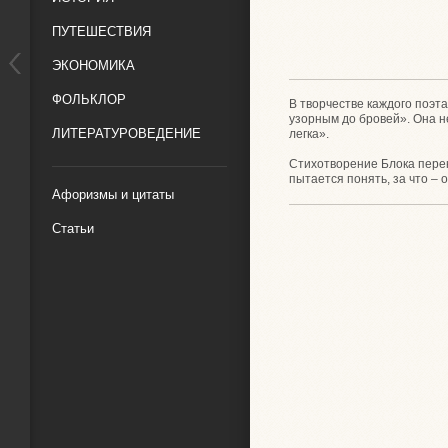
ПУТЕШЕСТВИЯ
ЭКОНОМИКА
ФОЛЬКЛОР
В творчестве каждого поэт
узорным до бровей». Она н
ЛИТЕРАТУРОВЕДЕНИЕ
легка».
Стихотворение Блока перек
пытается понять, за что – 
Афоризмы и цитаты
Статьи