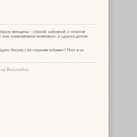
образе женщины – строгой, набожной, с «платом
 с нею «невозможное возможно», и «дорога долгая
ищую» Россию с ее «серыми избами»? Поэт и не
 на Википедии