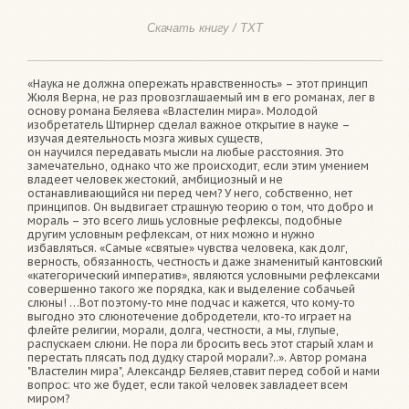
Скачать книгу / TXT
«Наука не должна опережать нравственность» – этот принцип
Жюля Верна, не раз провозглашаемый им в его романах, лег в
основу романа Беляева «Властелин мира». Молодой
изобретатель Штирнер сделал важное открытие в науке –
изучая деятельность мозга живых существ,
он научился передавать мысли на любые расстояния. Это
замечательно, однако что же происходит, если этим умением
владеет человек жестокий, амбициозный и не
останавливающийся ни перед чем? У него, собственно, нет
принципов. Он выдвигает страшную теорию о том, что добро и
мораль – это всего лишь условные рефлексы, подобные
другим условным рефлексам, от них можно и нужно
избавляться. «Самые «святые» чувства человека, как долг,
верность, обязанность, честность и даже знаменитый кантовский
«категорический императив», являются условными рефлексами
совершенно такого же порядка, как и выделение собачьей
слюны! …Вот поэтому-то мне подчас и кажется, что кому-то
выгодно это слюнотечение добродетели, кто-то играет на
флейте религии, морали, долга, честности, а мы, глупые,
распускаем слюни. Не пора ли бросить весь этот старый хлам и
перестать плясать под дудку старой морали?..». Автор романа
"Властелин мира", Александр Беляев,ставит перед собой и нами
вопрос: что же будет, если такой человек завладеет всем
миром?