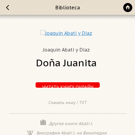
Biblioteca
Joaquín Abati y Díaz
Doña Juanita
ЧИТАТЬ КНИГУ ОНЛАЙН
Скачать книгу / TXT
Другие книги Abati J.
Биография Abati J. на Википедии