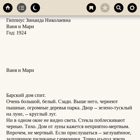
Гиппиус Зинаида Николаевна

с
Ваня и Мари

н
Год: 1924

"
б
т
О
к
л
Ваня и Мари

п
О
О
б
Барский дом спит.

Д
Очень большой, белый. Сзади. Выше него, чернеют 
ф
пышные, огромные деревья парка. Двор -- зелено-тусклый 
с
на луне, -- круглый луг.

ч
Ни в одном окне не видно света. Стекла поблескивают 
-
чернью. Тихо. Дом от луны кажется неприятно-мертвым.

т
Впрочем, не мертвый. Если прислушаться -- заглушённое, 
Ч
задушенное пиликанье гармоники. Точно из-под земли. 
ч