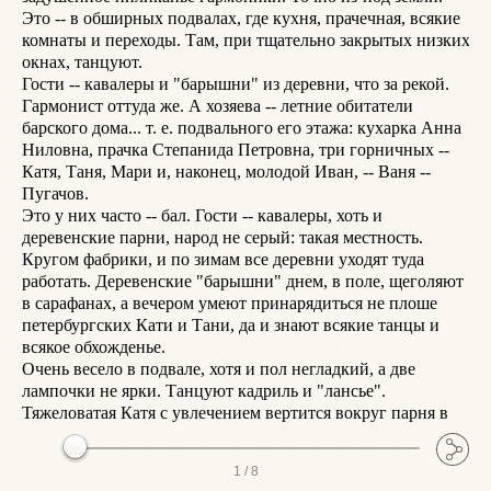
Это -- в обширных подвалах, где кухня, прачечная, всякие 
л
комнаты и переходы. Там, при тщательно закрытых низких 
О
окнах, танцуют.

L
Гости -- кавалеры и "барышни" из деревни, что за рекой. 
к
Гармонист оттуда же. А хозяева -- летние обитатели 
е
барского дома... т. е. подвального его этажа: кухарка Анна 
-
Ниловна, прачка Степанида Петровна, три горничных -- 
-
Катя, Таня, Мари и, наконец, молодой Иван, -- Ваня -- 
-
Пугачов.

-
Это у них часто -- бал. Гости -- кавалеры, хоть и 
п
деревенские парни, народ не серый: такая местность. 
{
Кругом фабрики, и по зимам все деревни уходят туда 
В
работать. Деревенские "барышни" днем, в поле, щеголяют 
п
в сарафанах, а вечером умеют принарядиться не плоше 
т
петербургских Кати и Тани, да и знают всякие танцы и 
С
всякое обхожденье.

С
Очень весело в подвале, хотя и пол негладкий, а две 
к
лампочки не ярки. Танцуют кадриль и "лансье". 
 Вышли на тусклую луну, на луговой двор, сели на лавочке 
Тяжеловатая Катя с увлечением вертится вокруг парня в
у
1 /
8