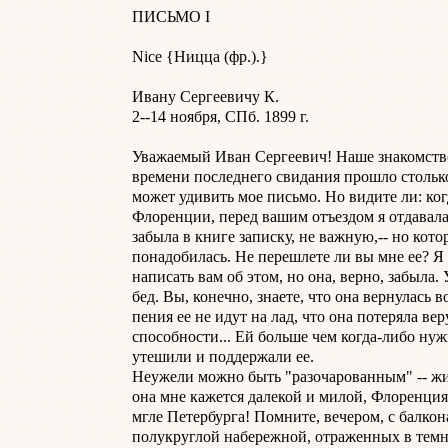
ПИСЬМО I

Nice {Ницца (фр.).}

Ивану Сергеевичу К.

2--14 ноября, СПб. 1899 г.

Уважаемый Иван Сергеевич! Наше знакомство 
времени последнего свидания прошло столько 
может удивить мое письмо. Но видите ли: когд
Флоренции, перед вашим отъездом я отдавала 
забыла в книге записку, не важную,-- но кото
понадобилась. Не перешлете ли вы мне ее? Я
написать вам об этом, но она, верно, забыла. 
бед. Вы, конечно, знаете, что она вернулась 
пения ее не идут на лад, что она потеряла веру
способности... Ей больше чем когда-либо нуж
утешили и поддержали ее.

Неужели можно быть "разочарованным" -- жи
она мне кажется далекой и милой, Флоренция,
мгле Петербурга! Помните, вечером, с балкона
полукруглой набережной, отраженных в темн