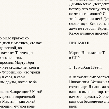
Дымно-легко! Декадент!
потому что между его д
но ясная гармония? И, н
этой гармонии нет? Дек
слово, звук. Если есть 
даже не говорят. Будем 
Какое длинное письмо! 
было кратко; со 
дней и месяцев, что вас 
ПИСЬМО II

а весной, во 
вам том Тютчева, я 
Марии Николаевне Т.

рая мне потом 
в СПб.

 просила Марту Герц 
У нее столько печалей и 
1--13 ноября 1899 г.

во Флоренцию, что уроки 
 в себя, в свои 
К несказанному огорче
ны друзья, которые бы 
Николаевна. Уезжая из 
гостинице. Я написал об
вя во Флоренции? Какой 
вашего имени возвратит
 здесь, в коричневой 
вам это передать. Я опе
 Марты --- ряд огней 
радуюсь бесконечно слу
еющей, мутной воде 
вами.
