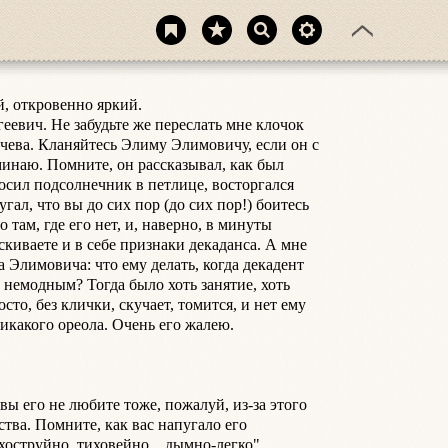
, откровенно яркий.

еевич. Не забудьте же переслать мне клочок 
ева. Кланяйтесь Элиму Элимовичу, если он с 
минаю. Помните, он рассказывал, как был 
осил подсолнечник в петлице, восторгался 
гал, что вы до сих пор (до сих пор!) боитесь 
 там, где его нет, и, наверно, в минуты 
скиваете и в себе признаки декаданса. А мне 
 Элимовича: что ему делать, когда декадент 
немодным? Тогда было хоть занятие, хоть 
осто, без клички, скучает, томится, и нет ему 
икакого ореола. Очень его жалею.

вы его не любите тоже, пожалуй, из-за этого 
тва. Помните, как вас напугало его 
оструйно, тиховейно... дымно-легко"... 