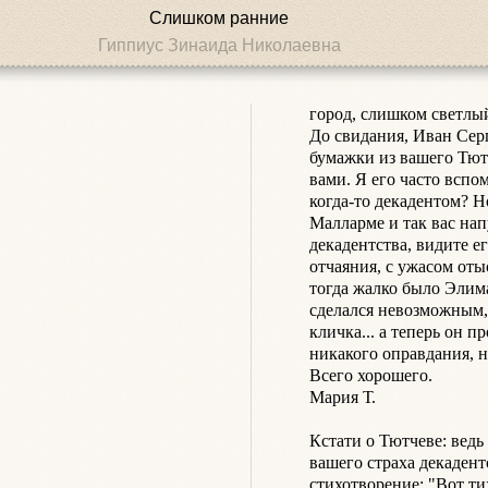
Слишком ранние
Гиппиус Зинаида Николаевна
город, слишком светлый
До свидания, Иван Серг
бумажки из вашего Тютч
вами. Я его часто вспо
когда-то декадентом? Н
Малларме и так вас напу
декадентства, видите его
отчаяния, с ужасом оты
тогда жалко было Элима
сделался невозможным, 
кличка... а теперь он пр
никакого оправдания, н
Всего хорошего.

Мария Т.

Кстати о Тютчеве: ведь 
вашего страха декадентс
стихотворение: "Вот тих