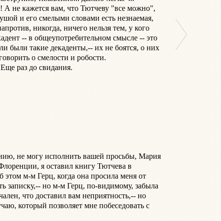
 А не кажется вам, что Тютчеву "все можно", 
ушой и его смелыми словами есть незнаемая, 
апротив, никогда, ничего нельзя тем, у кого 
адент -- в общеупотребительном смысле -- это 
или были такие декаденты,-- их не боятся, о них 
говорить о смелости и робости.

Еще раз до свидания.

нию, не могу исполнить вашей просьбы, Мария 
Флоренции, я оставил книгу Тютчева в 
 этом м-м Герц, когда она просила меня от 
ь записку,-- но м-м Герц, по-видимому, забыла 
чален, что доставил вам неприятность,-- но 
чаю, который позволяет мне побеседовать с 