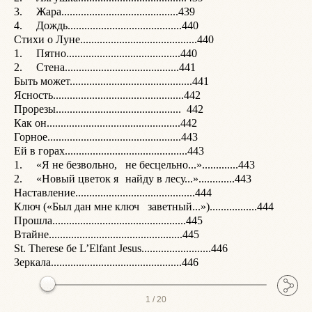
3.	Жара..........................................439

4.	Дождь.........................................440

С
Стихи о Луне..........................................440

С
1.	Пятно.........................................440

Я
2.	Стена.........................................441

М
Быть может............................................441

О
Ясность...............................................442

Ч
Прорезы.............................................  442

Я
Как он................................................442

В
Горное................................................443

С
Ей в горах............................................443

Т
1.	«Я не безвольно,	не бесцельно...».............443

Ч
2.	«Новый цветок я	найду в лесу...».............443

Ч
Наставление...........................................444

Ключ («Был дан мне ключ	заветный...»).................444

Прошла................................................445

У
Втайне................................................445

Х
St. Therese бе L’Elfant Jesus.........................446

С
1 /
20