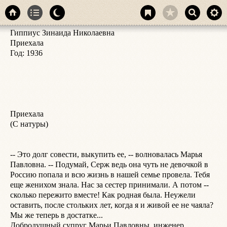
Гиппиус Зинаида Николаевна

к
Приехала

С
Год: 1936

м
Д
в
о
е
у
Приехала

У
(С натуры)

п
Н
о
-- Это долг совести, выкупить ее, -- волновалась Марья 
Павловна. -- Подумай, Серж ведь она чуть не девочкой в 
*
Россию попала и всю жизнь в нашей семье провела. Тебя 
еще женихом знала. Нас за сестер принимали. А потом -- 
сколько пережито вместе! Как родная была. Неужели 
У
оставить, после стольких лет, когда я и живой ее не чаяла? 
п
Мы же теперь в достатке...

в
Добродушный супруг Марьи Павловны, инженер, 
м