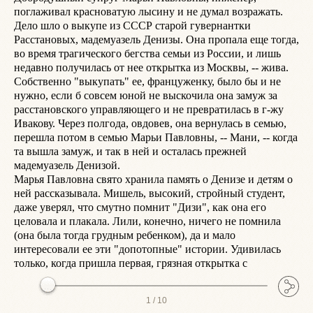
поглаживал красноватую лысину и не думал возражать. 
П
Дело шло о выкупе из СССР старой гувернантки 
л
Расстановых, мадемуазель Денизы. Она пропала еще тогда, 
е
во время трагического бегства семьи из России, и лишь 
н
недавно получилась от нее открытка из Москвы, -- жива. 
п
Собственно "выкупать" ее, француженку, было бы и не 
е
нужно, если б совсем юной не выскочила она замуж за 
С
расстановского управляющего и не превратилась в г-жу 
в
Ивакову. Через полгода, овдовев, она вернулась в семью, 
П
перешла потом в семью Марьи Павловны, -- Мани, -- когда 
-
та вышла замуж, и так в ней и осталась прежней 
р
мадемуазель Денизой.

s
Марья Павловна свято хранила память о Денизе и детям о 
п
ней рассказывала. Мишель, высокий, стройный студент, 
Т
даже уверял, что смутно помнит "Дизи", как она его 
п
целовала и плакала. Лили, конечно, ничего не помнила 
в
(она была тогда грудным ребенком), да и мало 
в
интересовали ее эти "допотопные" истории. Удивилась 
с
только, когда пришла первая, грязная открытка с
1 /
10