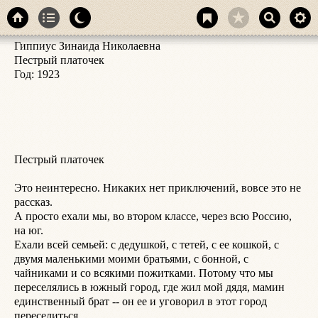
Гиппиус Зинаида Николаевна

н
Пестрый платочек

К
Год: 1923

е
г
б
н
Т
с
Пестрый платочек

з
р
Это неинтересно. Никаких нет приключений, вовсе это не 
К
рассказ.

-
А просто ехали мы, во втором классе, через всю Россию, 
б
на юг.

Б
Ехали всей семьей: с дедушкой, с тетей, с ее кошкой, с 
р
двумя маленькими моими братьями, с бонной, с 
Э
чайниками и со всякими пожитками. Потому что мы 
п
переселялись в южный город, где жил мой дядя, мамин 
(
единственный брат -- он ее и уговорил в этот город 
с
переселиться.

ш