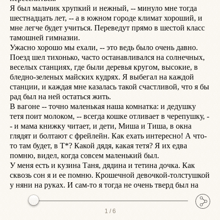
Я был мальчик хрупкий и нежный, -- минуло мне тогда 
Э
шестнадцать лет, -- а в южном городе климат хороший, и 
а
мне легче будет учиться. Переведут прямо в шестой класс 
к
тамошней гимназии.

Т
Ужасно хорошо мы ехали, -- это ведь было очень давно. 
с
Поезд шел тихонько, часто останавливался на солнечных, 
т
веселых станциях, где были деревья кругом, высокие, в 
с
бледно-зеленых майских кудрях. Я выбегал на каждой 
Т
станции, и каждая мне казалась такой счастливой, что я бы 
в
рад был на ней остаться жить.

м
В вагоне -- точно маленькая наша комнатка: и дедушку 
Г
тетя поит молоком, -- всегда кошке отливает в черепушку, -
у
- и мама книжку читает, и дети, Миша и Тиша, в окна 
с
глядят и болтают с фрейлейн. Как ехать интересно! А что-
н
то там будет, в Т*? Какой дядя, какая тетя? Я их едва 
м
помню, видел, когда совсем маленький был.

Я
У меня есть и кузина Таня, дядина и тетина дочка. Как 
и
сквозь сон я и ее помню. Крошечной девочкой-толстушкой 
с
у няни на руках. И сам-то я тогда не очень тверд был на
1 /
6