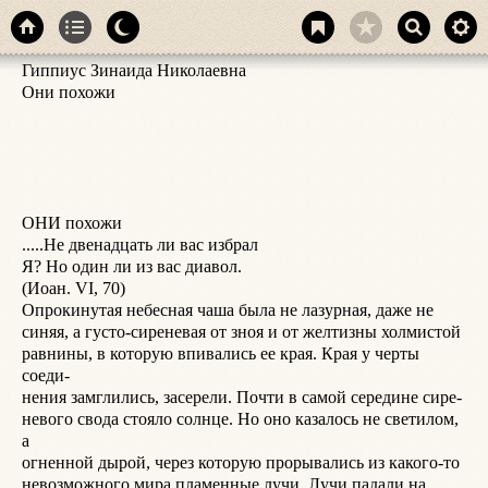
Гиппиус Зинаида Николаевна

б
Они похожи

г
О
н
ш
щ
д
ОНИ похожи

в
.....Не двенадцать ли вас избрал

У
Я? Но один ли из вас диавол.

о
(Иоан. VI, 70)

т
Опрокинутая небесная чаша была не лазурная, даже не

г
синяя, а густо-сиреневая от зноя и от желтизны холмистой

Т
равнины, в которую впивались ее края. Края у черты 
к
соеди-

б
нения замглились, засерели. Почти в самой середине сире-

ш
невого свода стояло солнце. Но оно казалось не светилом, 
—
а

в
огненной дырой, через которую прорывались из какого-то

с
невозможного мира пламенные лучи. Лучи падали на 
к