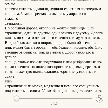
землю

у
горячей тяжестью, давили, душили ее, озаряя чрезмерным

р
сиянием. Земля переставала дышать, умирая в славе 
—
тяжкого

о
сверканья.

к
По большой дороге, около нив желтой пшеницы, шли

с
странники, один за другим, один близко к другому. Дорога

п
вилась по холмам от нижнего селения к тому, что на холме.

о
Видно было далеко и широко, видны были оба селения —

Я
или, может быть, города, — оба белые и плоские, оба блис-

т
тающие от белизны, как два алмаза. Дорогу всю ело и 
н
давило

с
солнце; только кое-где подступали к ней разбросанные по-

—
среди пшеничных полей низкорослые корявые деревья, и

У
тогда на желтую пыль ложились короткие, узловатые и 
Т
сухие

д
тени.

в
Странники шли молча, медленно и немного согнувшись

к
1 /
10