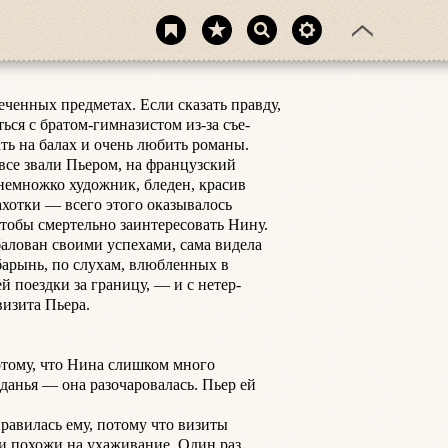
еченных предметах. Если сказать правду,

ься с братом-гимназистом из-за съе-

ть на балах и очень любить романы.

се звали Пьером, на французский

немножко художник, бледен, красив

ахотки — всего этого оказывалось

чтобы смертельно заинтересовать Нину.

балован своими успехами, сама видела

арынь, по слухам, влюбленных в

й поездки за границу, — и с нетер-

изита Пьера.

тому, что Нина слишком много

данья — она разочаровалась. Пьер ей

равилась ему, потому что визиты

ли похожи на ухаживание. Один раз
