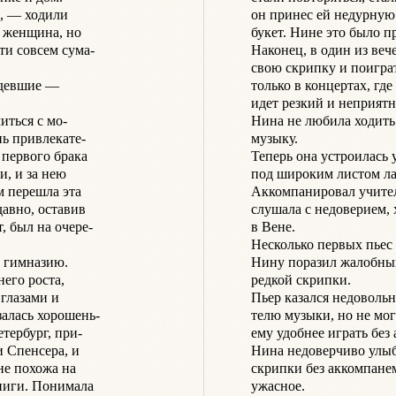
, — ходили

он принес ей недурную 
 женщина, но

букет. Нине это было пр
и совсем сума-

Наконец, в один из веч
свою скрипку и поигра
идевшие —

только в концертах, где 
идет резкий и неприятн
ться с мо-

Нина не любила ходить 
ь привлекате-

музыку.

 первого брака

Теперь она устроилась 
, и за нею

под широким листом ла
 перешла эта

Аккомпанировал учител
авно, оставив

слушала с недоверием, х
 был на очере-

в Вене.

Несколько первых пьес 
 гимназию.

Нину поразил жалобный
его роста,

редкой скрипки.

глазами и

Пьер казался недовольны
алась хорошень-

телю музыки, но не мог 
тербург, при-

ему удобнее играть без 
 Спенсера, и

Нина недоверчиво улыбн
е похожа на

скрипки без аккомпанеме
ниги. Понимала

ужасное.
