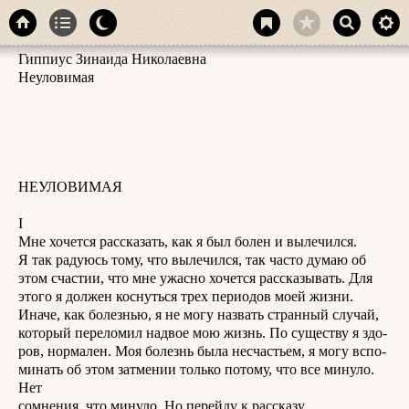
Гиппиус Зинаида Николаевна

ч
Неуловимая

п
е
д
б
я

н
НЕУЛОВИМАЯ

Б
п
I

н
Мне хочется рассказать, как я был болен и вылечился.

о
Я так радуюсь тому, что вылечился, так часто думаю об

л
этом счастии, что мне ужасно хочется рассказывать. Для

о
этого я должен коснуться трех периодов моей жизни.

м
Иначе, как болезнью, я не могу назвать странный случай,

д
который переломил надвое мою жизнь. По существу я здо-

в
ров, нормален. Моя болезнь была несчастьем, я могу вспо-

Н
минать об этом затмении только потому, что все минуло. 
ч
Нет

д
сомнения, что минуло. Но перейду к рассказу.

О