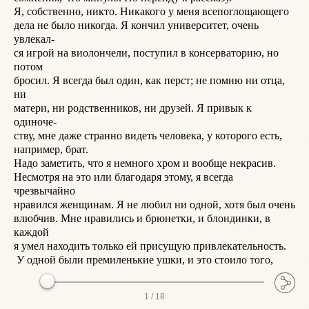
Я, собственно, никто. Никакого у меня всепоглощающего

т
дела не было никогда. Я кончил университет, очень 
д
увлекал-

м
ся игрой на виолончели, поступил в консерваторию, но 
н
потом

П
бросил. Я всегда был один, как перст; не помню ни отца, 
п
ни

н
матери, ни родственников, ни друзей. Я привык к 
ж
одиноче-

н
ству, мне даже странно видеть человека, у которого есть,

в
например, брат.

м
Надо заметить, что я немного хром и вообще некрасив.

д
Несмотря на это или благодаря этому, я всегда 
о
чрезвычайно

п
нравился женщинам. Я не любил ни одной, хотя был очень

в
влюбчив. Мне нравились и брюнетки, и блондинки, в 
н
каждой

ш
я умел находить только ей присущую привлекательность.

с
 У одной были премиленькие ушки, и это стоило того,
1 /
18