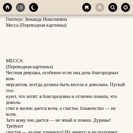
Гиппиус Зинаида Николаевна

н
Месса (Переводная картинка)

Д
м
ш
п
ш
Е
МЕССА

г
(Переводная картинка)

п
Честная девушка, особенно если она дочь благородных 
в
ком-

т
мерсантов, всегда должна быть весела и довольна. Пускай 
в
тол-

Я
куют, что хотят: я благоразумна и отлично поняла, что 
Ч
доволь-

и
ство в жизни дается всем, а счастье, блаженство — не 
Е
всем.

П
Зато кому оно дается — не зевай и помни. Дурачье! 
В
Требуют

н
счастья — да еще длинного! Ну, ничего и не получают.

—