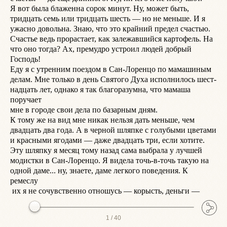
Я вот была блаженна сорок минут. Ну, может быть,

о
тридцать семь или тридцать шесть — но не меньше. И я

у
ужасно довольна. Знаю, что это крайний предел счастью.

Х
Счастье ведь прорастает, как залежавшийся картофель. На

т
что оно тогда? Ах, премудро устроил людей добрый 
б
Господь!

п
Еду я с утренним поездом в Сан-Лоренцо по мамашиным

к
делам. Мне только в день Святого Духа исполнилось шест-

з
надцать лет, однако я так благоразумна, что мамаша 
Д
поручает

—
мне в городе свои дела по базарным дням.

н
К тому же на вид мне никак нельзя дать меньше, чем

ч
двадцать два года. А в черной шляпке с голубыми цветами

к
и красными ягодами — даже двадцать три, если хотите.

м
Эту шляпку я месяц тому назад сама выбрала у лучшей

Л
модистки в Сан-Лоренцо. Я видела точь-в-точь такую на

п
одной даме... ну, знаете, даме легкого поведения. К 
Н
ремеслу

М
 их я не сочувственно отношусь — корысть, деньги —
1 /
40