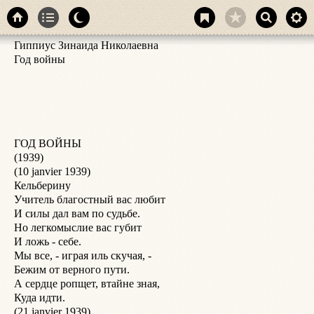
Гиппиус Зинаида Николаевна

Д
Год войны

*
1
О
н
Г
(
ГОД ВОЙНЫ

Д
(1939)

с
(10 janvier 1939)

и
Кельберину

п
Учитель благостный вас любит

О
И силы дал вам по судьбе.

Г
Но легкомыслие вас губит

«
И ложь - себе.

И
Мы все, - играя иль скучая, -

У
Бежим от верного пути.

(
А сердце ропщет, втайне зная,

Д
Куда идти.

л
(21 janvier 1939)

о