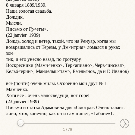
8 января 1889/1939.

у
Наша золотая свадьба.

ц
Дождик.

т
Мысли.

П
Письмо от Гр<еты>.

В
(22 janvier  1939)

(
Дождь, холод и ветер, такой, что на Ренуар, когда мы

Д
возвращались от Терезы, у Дм<итрия> ломался в руках 
В
зон-

И
тик, и его унесло назад, по тротуару.

г
Воскресники (Мамч<енко>, Тер<апиано>, Черв<инская>,

к
Кельб<ерин>, Мандельш<там>, Емельянов, да и Г. Иванов) 
(
-

Д
все (почти) очень милы. Особенно мой друг № 1 
В
Мамченко.

п
Хотя все - очень малосведущи, вот горе!

с
(23 janvier 1939)

4
Письмо и статья Адамовича для «Смотра». Очень талант-

с
1 /
76