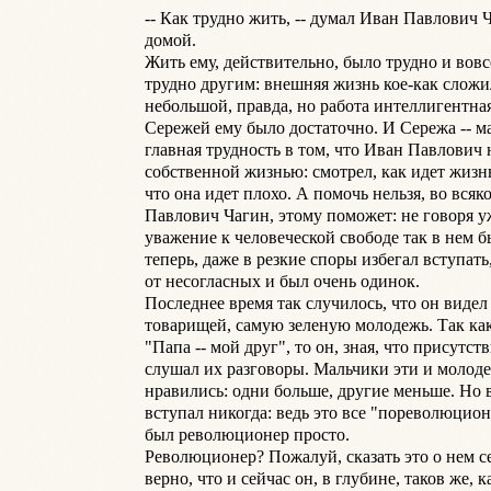
-- Как трудно жить, -- думал Иван Павлович Ч
домой.

Жить ему, действительно, было трудно и вовсе
трудно другим: внешняя жизнь кое-как сложил
небольшой, правда, но работа интеллигентная
Сережей ему было достаточно. И Сережа -- ма
главная трудность в том, что Иван Павлович 
собственной жизнью: смотрел, как идет жизнь 
что она идет плохо. А помочь нельзя, во всяко
Павлович Чагин, этому поможет: не говоря уж 
уважение к человеческой свободе так в нем бы
теперь, даже в резкие споры избегал вступать
от несогласных и был очень одинок.

Последнее время так случилось, что он виде
товарищей, самую зеленую молодежь. Так как 
"Папа -- мой друг", то он, зная, что присутств
слушал их разговоры. Мальчики эти и молоде
нравились: одни больше, другие меньше. Но в
вступал никогда: ведь это все "пореволюцио
был революционер просто.

Революционер? Пожалуй, сказать это о нем сей
верно, что и сейчас он, в глубине, таков же, к