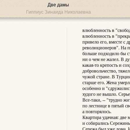
Две дамы
Гиппиус Зинаида Николаевна
влюбленность в "свобод
влюбленность в "прекра
привело его, вместе с 
революционеров". На пе
больше подходило бы ст
ни о чем не жалел. В ду
какая-то крепость и сох
добровольчество, тяжело
чужой стране. В Турции
старше его. Жена умерла
особенно и "сдружились
худого не вышло. Серьез
Все-таки, -- "трудно жи
по лестнице в пятый сво
а повторялось.

Квартира удачная: две м
и собирались Сережины
Сережа был уже дома. И