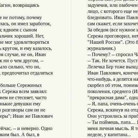
агин, возвращаясь 
задумчив, или озабочен
лицо, с которого еще не
 не потому, почему 
бледновато. Иван Павлов
ась, он имел заработок, 
сам скажет, если захочет.
; вдвоем с сыном 
За обедом (все нужное 
льчик хороший. Нет, 
Сережа проговорил, нем
не мог удовлетвориться 
"Нашей России". (Это 
кругом, и ему казалось, 
журнальчик.)

м случае, не он, Иван 
-- Почему? -- спросил Ч
ни о чем другом, -- 
-- Так. Не хочется. Пус
ло сильно, что он, 
Лелечка Бер тоже выходи
, предпочитал отдаляться 
Иван Павлович, конечно
что-нибудь, а делятся н
л больше Сережиных 
скорбел об этом, понима
Сережа всем заявлял: 
поколения, среднего (Ив
ием не стесняет, часто 
"прекрасная дама", одна
нькие девушки ему 
-- Я, папа, очень-очень 
 разговоры сам он не 
Сережа, вскинув на отц
неры"; Иван же Павлович 
Они устроились за приб
-- Ты поймешь, папа....
час, -- и неверно. Одно 
меня личная мысль. Я т
аким был. А был, в 
неделе, у капитана...
