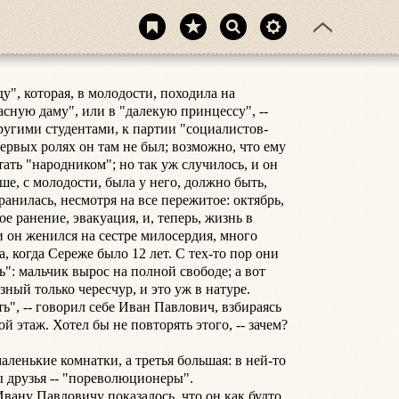
у", которая, в молодости, походила на 
сную даму", или в "далекую принцессу", -- 
другими студентами, к партии "социалистов-
рвых ролях он там не был; возможно, что ему 
ать "народником"; но так уж случилось, и он 
ше, с молодости, была у него, должно быть, 
ранилась, несмотря на все пережитое: октябрь, 
е ранение, эвакуация, и, теперь, жизнь в 
 он женился на сестре милосердия, много 
, когда Сереже было 12 лет. С тех-то пор они 
": мальчик вырос на полной свободе; а вот 
ный только чересчур, и это уж в натуре.

ть", -- говорил себе Иван Павлович, взбираясь 
й этаж. Хотел бы не повторять этого, -- зачем? 
аленькие комнатки, а третья большая: в ней-то 
 друзья -- "пореволюционеры".

вану Павловичу показалось, что он как будто 