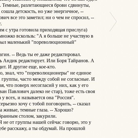
. Темные, разлетающиеся брови сдвинуты, 
 сошла детскость, но уже энергичное, -- 
ич все это заметил; ни о чем не спросил, -- 


им с утра готовила приходящая прислуга) 
ножко вскользь: "А я больше не участвую в 
был маленький "пореволюционный" 
агин. -- Ведь ты ее даже редактировал.

ть Андик редактирует. Или Боря Тайранов. А 
т. И другие еще, кое-кто.

, знал, что "пореволюционеры" не единое 
а группы, часто между собой не согласные. И 
я, что поверх несогласий у них, как у его 
ан Павлович далеко не стар), тоже есть своя 
 у всех, и называется она "Россия".

серьезно хочу с тобой поговорить, -- сказал 
а живые, темные глаза. -- Хорошо?

ранным столом, закурили.

 Я не от группы нашей сейчас говорю, это у 
ебе расскажу, а ты обдумай. На прошлой 