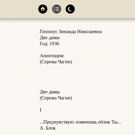
Гиппиус Зинаида Николаевна

Две дамы

Год: 1936

Аннотация:

(Сережа Чагин)

Две дамы

(Сережа Чагин)

I

...Предчувствую: изменишь облик Ты...

А. Блок
