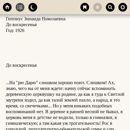
Гиппиус Зинаида Николаевна

с
До воскресенья

у
Год: 1926

б
д
в
И
в
ж
До воскресенья

б
д
т
...На "рю Дарю" слишком хорошо поют. Слишком! Ах, 
Н
знаю, чего вы от меня ждете: начну сейчас вспоминать 
Я
деревенскую церквушку на родине, да как я туда к Светлой 
Д
заутрени ходил, да как талой землей пахло, а народ, в это 
г
время, со свечечками... Но у меня никаких подобных 
п
воспоминаний нет. В деревне я ранней весной не бывал, в 
р
церковь меня в детстве не водили, только в гимназии, в 
п
гимназическую; а там какая уж трогательность! Рос в 
н
городской, интеллигентно-обывательской семье и сам 
у