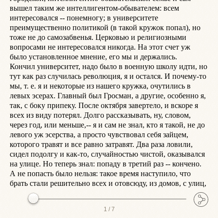
вышел таким же интеллигентом-обывателем: всем 
ч
интересовался -- понемногу; в университете 
и
преимущественно политикой (в такой кружок попал), но 
н
тоже не до самозабвенья. Церковью и религиозными 
С
вопросами не интересовался никогда. На этот счет уж 
п
было установленное мнение, его мы и держались.

К
Кончил университет, надо было в военную школу идти, но 
е
тут как раз случилась революция, я и остался. И почему-то 
с
мы, т. е. я и некоторые из нашего кружка, очутились в 
н
левых эсерах. Главный был Гросман, а другие, особенно я, 
В
так, с боку припеку. После октября завертело, и вскоре я 
с
всех из виду потерял. Долго рассказывать, ну, словом, 
п
через год, или меньше,-- я и сам не знал, кто я такой, не до 
ж
левого уж эсерства, а просто чувствовал себя зайцем, 
Д
которого травят и все равно затравят. Два раза ловили, 
н
сидел подолгу и как-то, случайностью чистой, оказывался 
п
на улице. Но теперь знал: попаду в третий раз -- кончено. 
И
А не попасть было нельзя: такое время наступило, что 
 Вдруг пошел слух один: будто из выводных, кое-кого, по 
брать стали решительно всех и отовсюду, из домов, с улиц,
с
1 /
7