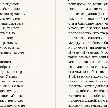
не видится,

веку должное, взглянуть
не было даже

гоговением и - не скрою
ренно думаешь,

ности» (гармонии) я ни
ь-чуть, едва-

ждала, и не вышло бы ее
чешь смотреть.

сти и благодаря моей м
Ну так вот

к тому же, в загоне. Бы
ть бы до

подробностях, что эта р
 голову.

противоположность, а к
трахован;

мер (тут я, вообще, се
что есть ис-

к примеру) - например 
зней - кто ее

И<ван> И<ванович> тож
такие разные, что если 
новость

моей он никогда не пойм
образии их.

хотя мне он, по-своему,
ля меня пер-

его можно любить по-н
не. У меня

Т. И. (в них не вхожу) д
ям, во всяком

бенно понятны. Но я по
ия, и я с ней

любить», хотя в данном
дну «умную

либра, ибо скорее можно
нное, забывая

ка «нельзя не любить». 
ать, верю сло-

исключительной, но о п
для другого не

влиянии или эманации д