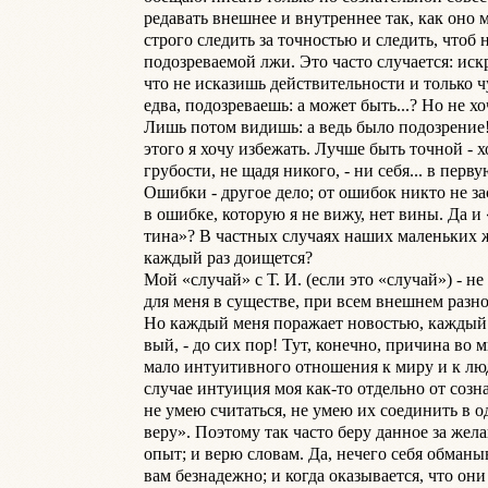
редавать внешнее и внутреннее так, как оно м
строго следить за точностью и следить, чтоб 
подозреваемой лжи. Это часто случается: иск
что не исказишь действительности и только чут
едва, подозреваешь: а может быть...? Но не хо
Лишь потом видишь: а ведь было подозрение! 
этого я хочу избежать. Лучше быть точной - хо
грубости, не щадя никого, - ни себя... в первую
Ошибки - другое дело; от ошибок никто не зас
в ошибке, которую я не вижу, нет вины. Да и «
тина»? В частных случаях наших маленьких жи
каждый раз доищется?

Мой «случай» с Т. И. (если это «случай») - не 
для меня в существе, при всем внешнем разно
Но каждый меня поражает новостью, каждый д
вый, - до сих пор! Тут, конечно, причина во м
мало интуитивного отношения к миру и к люд
случае интуиция моя как-то отдельно от сознан
не умею считаться, не умею их соединить в о
веру». Поэтому так часто беру данное за жела
опыт; и верю словам. Да, нечего себя обманыв
вам безнадежно; и когда оказывается, что они 