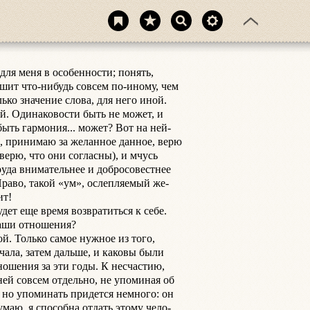
для меня в особенности; понять,

шит что-нибудь совсем по-иному, чем

лько значение слова, для него иной.

й. Одинаковости быть не может, и

ыть гармония... может? Вот на ней-

ь, принимаю за желанное данное, верю

 верю, что они согласны), и мчусь

руда внимательнее и добросовестнее

Право, такой «ум», ослепляемый же-

т!

дет еще время возвратиться к себе.

наши отношения?

й. Только самое нужное из того,

ачала, затем дальше, и каковы были

ошения за эти годы. К несчастию,

ней совсем отдельно, не упоминая об

но упоминать придется немного: он

думаю, я способна отдать этому чело-
