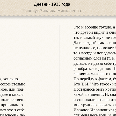
Дневник 1933 года
Гиппиус Зинаида Николаевна
Это и вообще трудно, а 
что другой видит и слы
ты, и самый звук, не то
Да и каждый факт - ино
не нужно ее, но может б
то я всегда и попадаюс
согласным словам (т. е.
дальше, не давая себе т
разобраться в данном. 
ланиями, мало чего стои
, конечно.

Но перейду к фактам, бу
бессознательно

Кто Т. И.? Что такое - 
ное, или под-

Постараюсь быть кратко
даже в макси-

какой я видела Т. И. сн
 количествен-

и становились наши отн
 причинам, о

мне трудно говорить о 
от что я себе

Ив<ане> Ив<ановиче>; 
 (своей), пе-

для меня весь ясен, и, 