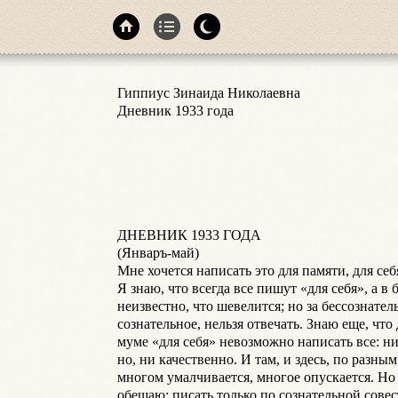
Гиппиус Зинаида Николаевна

Дневник 1933 года

ДНЕВНИК 1933 ГОДА

(Январъ-май)

Мне хочется написать это для памяти, для себя
Я знаю, что всегда все пишут «для себя», а в 
неизвестно, что шевелится; но за бессознатель
сознательное, нельзя отвечать. Знаю еще, что 
муме «для себя» невозможно написать все: ни
но, ни качественно. И там, и здесь, по разным
многом умалчивается, многое опускается. Но в
обещаю: писать только по сознательной совести