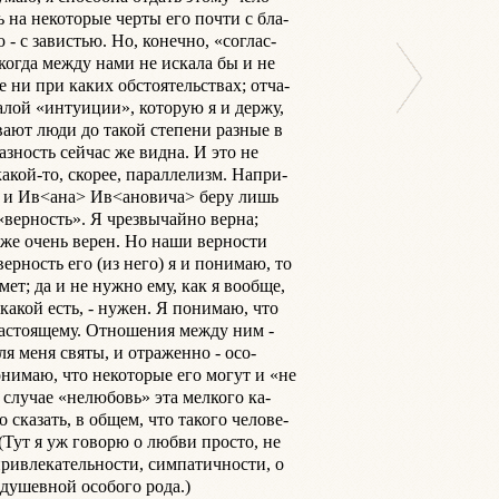
 на некоторые черты его почти с бла-

 - с завистью. Но, конечно, «соглас-

когда между нами не искала бы и не

 ни при каких обстоятельствах; отча-

алой «интуиции», которую я и держу,

вают люди до такой степени разные в

азность сейчас же видна. И это не

акой-то, скорее, параллелизм. Напри-

бя и Ив<ана> Ив<ановича> беру лишь

«верность». Я чрезвычайно верна;

е очень верен. Но наши верности

верность его (из него) я и понимаю, то

ет; да и не нужно ему, как я вообще,

 какой есть, - нужен. Я понимаю, что

астоящему. Отношения между ним -

ля меня святы, и отраженно - осо-

нимаю, что некоторые его могут и «не

 случае «нелюбовь» эта мелкого ка-

 сказать, в общем, что такого челове-

(Тут я уж говорю о любви просто, не

ривлекательности, симпатичности, о

ушевной особого рода.)
