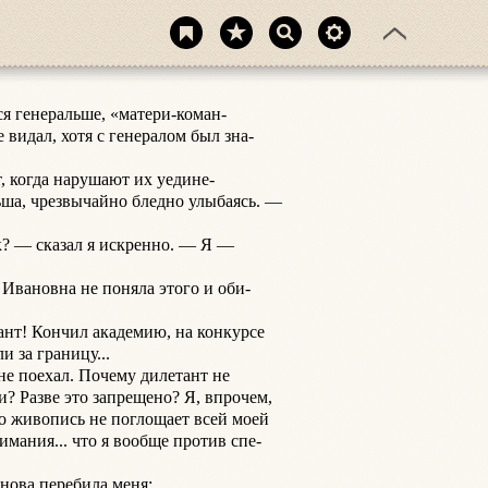
 генеральше, «матери-коман-

видал, хотя с генералом был зна-

 когда нарушают их уедине-

ьша, чрезвычайно бледно улыбаясь. —

? — сказал я искренно. — Я —

вановна не поняла этого и оби-

нт! Кончил академию, на конкурсе

 за границу...

не поехал. Почему дилетант не

? Разве это запрещено? Я, впрочем,

то живопись не поглощает всей моей

мания... что я вообще против спе-

ова перебила меня:
