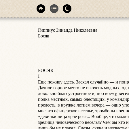
Гиппиус Зинаида Николаевна

Босяк

БОСЯК

I

Еще поживу здесь. Заехал случайно — и понра
Дачное горное место не из очень модных, одна
довольно благоустроенное и, по-своему, весело
полка местных, самых блестящих, у командир
прелесть, в кружке летнем вечера — одно упо
мне это офицерское веселье, тромбоны военно
«девичьи лица ярче роз»... Вообще, что может
зрелища человеческого веселья? Чем бы кто н
лишь бы не плакал. Слезы, скука и несчастье