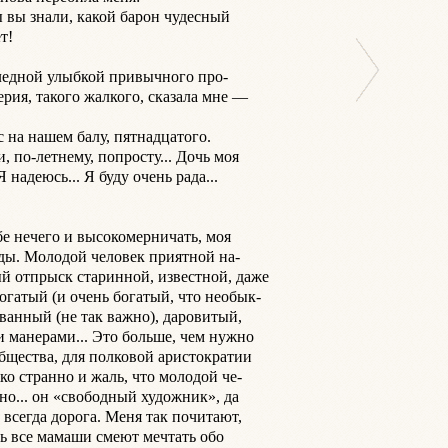
ы вы знали, какой барон чудесный

!

ледной улыбкой привычного про-

ия, такого жалкого, сказала мне —

 на нашем балу, пятнадцатого.

, по-летнему, попросту... Дочь моя

надеюсь... Я буду очень рада...

е нечего и высокомерничать, моя

ады. Молодой человек приятной на-

й отпрыск старинной, известной, даже

гатый (и очень богатый, что необык-

ванный (не так важно), даровитый,

 манерами... Это больше, чем нужно

щества, для полковой аристократии

о странно и жаль, что молодой че-

но... он «свободный художник», да

всегда дорога. Меня так почитают,

ь все мамаши смеют мечтать обо
