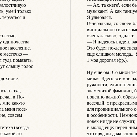
жалостливую

— Ах, та скеге', если б
ь, умей только

музыкант! А как танцует
 терзаться и

Я улыбался.

Генеральша, со своей б
винциального высокомер
олстые,

очень ласково, однако:

у одиночества

— Я надеюсь видеть вас
ное население.

Это будет по-деревенски
е местечко —

еще слишком молода... Я 
туда помазать,

1 моя дорогая (фр.).

уг слышу голос

Ну еще бы! Со мной теб
дохнове-

милая. Здесь все мне р
ружности, единственны
сь плоха,

знаменитой фамилии, бо
речал в Пе-

новенно важно), образо
 мне как-то

веселый, с прекрасными
а меня посе-

для провинциального об
ие, совсем

в особенности. Немножк
ловек нигде не служит, 
етеха (всегда

и молод еще: перед ним 
с какой-то

что вряд ли даже сплош