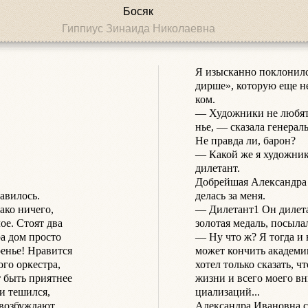
Босяк
Гиппиус Зинаида Николаевна
Я изысканно поклонился
дирше», которую еще не 
ком.

— Художники не любят,
нье, — сказала генерал
Не правда ли, барон?

— Какой же я художник
дилетант.

Добрейшая Александра И
вилось.

делась за меня.

ко ничего,

— Дилетант1 Он дилета
е. Стоят два

золотая медаль, посылали
а дом просто

— Ну что ж? Я тогда и 
енье! Нравится

может кончить академии
го оркестра,

хотел только сказать, ч
 быть приятнее

жизни и всего моего вни
и тешился,

циализаций...

 возбуждают

Александра Ивановна сн