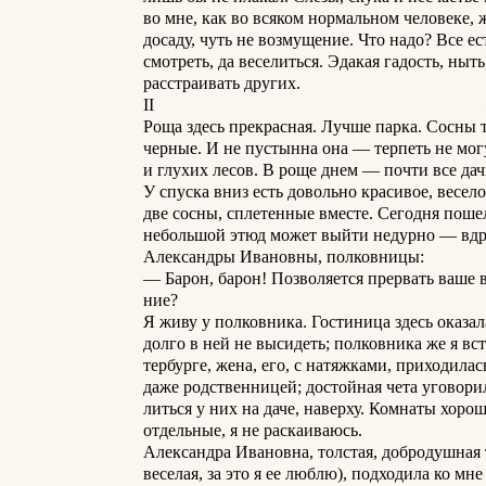
во мне, как во всяком нормальном человеке, 
досаду, чуть не возмущение. Что надо? Все ест
смотреть, да веселиться. Эдакая гадость, ныть,
расстраивать других.

II

Роща здесь прекрасная. Лучше парка. Сосны т
черные. И не пустынна она — терпеть не мог
и глухих лесов. В роще днем — почти все дач
У спуска вниз есть довольно красивое, весело
две сосны, сплетенные вместе. Сегодня пошел 
небольшой этюд может выйти недурно — вдр
Александры Ивановны, полковницы:

— Барон, барон! Позволяется прервать ваше в
ние?

Я живу у полковника. Гостиница здесь оказала
долго в ней не высидеть; полковника же я вст
тербурге, жена, его, с натяжками, приходилась
даже родственницей; достойная чета уговорил
литься у них на даче, наверху. Комнаты хорош
отдельные, я не раскаиваюсь.

Александра Ивановна, толстая, добродушная т
веселая, за это я ее люблю), подходила ко мне 