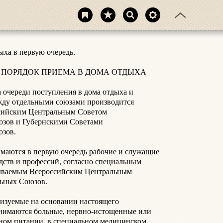
а в первую очередь.

 И ПОРЯДОК ПРИЕМА В ДОМА ОТДЫХА

 очереди поступления в дома отдыха и 
жду отдельными союзами производится 
сийским Центральным Советом 
зов и Губернскими Советами 
в.

маются в первую очередь рабочие и служащие 
дств и профессий, согласно специальным 
ываемым Всероссийским Центральным 
ых Союзов.

низуемые на основании настоящего 
нимаются больные, нервно-истощенные или 
ом питании, в специальном медицинском 