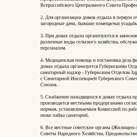
Всероссийского Центрального Совета Професс
2. Для организации домов отдыха в первую о
загородные дачи, бывшие помещичьи усадьбы, м
3. При домах отдыха организуются в зависим
различные виды сельского хозяйства, обслу
персоналом.

4. Медицинская помощь и постановка дела фи
домах отдыха организуется Губернскими Отд
санитарный надзор - Губернским Отделом Зд
с Санитарной Инспекцией Губернского Сове
Союзов.

5. Снабжение находящихся в домах отдыха пр
производится местными продорганами соглас
нормам, устанавливаемым Комиссией по рабо
ниже пайка санаторий.

6. Все местные советские органы (Жилищно-з
Советы Народного Хозяйства, Продовольстве