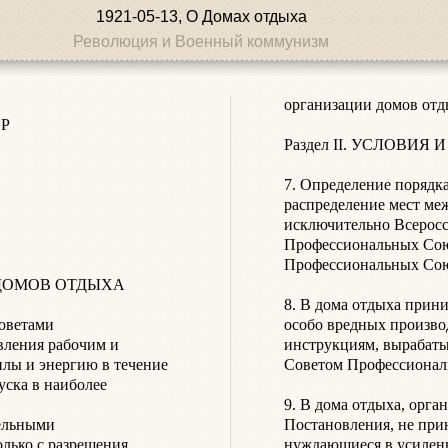
1921-05-13, О Домах отдыха
Революция и Военный коммунизм
организации домов отдых


Раздел II. УСЛОВИЯ
7. Определение порядка
распределение мест ме
исключительно Всерос
Профессиональных Сою
Профессиональных Союзо
ОМОВ ОТДЫХА

8. В дома отдыха прини
оветами 
особо вредных произво
ления рабочим и 
инструкциям, вырабат
лы и энергию в течение 
Советом Профессиональн
ска в наиболее 
9. В дома отдыха, орга
ельными 
Постановления, не при
ько с разрешения 
нуждающиеся в усиленн