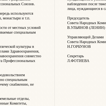
иональных Союзов.

наблюдении после тяже
лица, нуждающиеся в сан
чередь используются 
онастыри и т.п.

Председатель

Совета Народных Комис
ости от местных условий 
В.УЛЬЯНОВ (ЛЕНИН)

живаемые специальным 
Управляющий Делами

Совета Народных Комис
зической культуры в 
Н.ГОРБУНОВ

елами Здравоохранения, 
равоохранения совместно 
Секретарь

та Профессиональных 
одовольствием 
но специальным 
чему снабжению, не 
емельные отделы, 
нные Комитеты, 