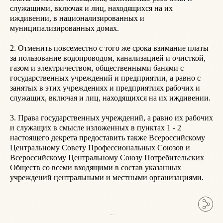
служащими, включая и лиц, находящихся на их 
П
иждивении, в национализированных и 
С
муниципализированных домах.

В
2. Отменить повсеместно с того же срока взимание платы 
У
за пользование водопроводом, канализацией и очисткой, 
С
газом и электричеством, общественными банями с 
Н
государственных учреждений и предприятии, а равно с 
занятых в этих учреждениях и предприятиях рабочих и 
С
служащих, включая и лиц, находящихся на их иждивении.

3. Права государственных учреждений, а равно их рабочих 
и служащих в смысле изложенных в пунктах 1 - 2 
настоящего декрета предоставить также Всероссийскому 
Центральному Совету Профессиональных Союзов и 
Всероссийскому Центральному Союзу Потребительских 
Обществ со всеми входящими в состав указанных 
учреждений центральными и местными организациями.

...