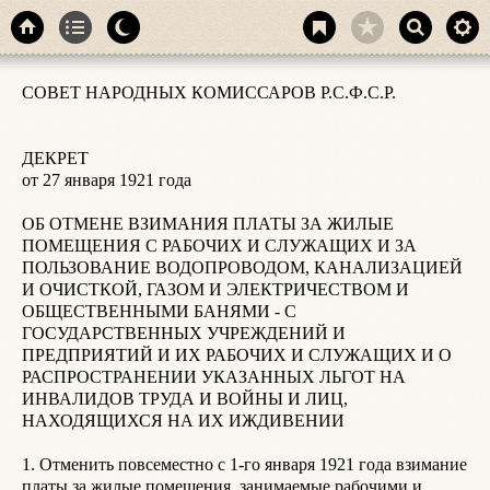
4
СОВЕТ НАРОДНЫХ КОМИССАРОВ Р.С.Ф.С.Р.

р
н
в
ДЕКРЕТ

п
от 27 января 1921 года

О
З
ОБ ОТМЕНЕ ВЗИМАНИЯ ПЛАТЫ ЗА ЖИЛЫЕ 
ПОМЕЩЕНИЯ С РАБОЧИХ И СЛУЖАЩИХ И ЗА 
5
ПОЛЬЗОВАНИЕ ВОДОПРОВОДОМ, КАНАЛИЗАЦИЕЙ 
д
И ОЧИСТКОЙ, ГАЗОМ И ЭЛЕКТРИЧЕСТВОМ И 
1
ОБЩЕСТВЕННЫМИ БАНЯМИ - С 
у
ГОСУДАРСТВЕННЫХ УЧРЕЖДЕНИЙ И 
ПРЕДПРИЯТИЙ И ИХ РАБОЧИХ И СЛУЖАЩИХ И О 
6
РАСПРОСТРАНЕНИИ УКАЗАННЫХ ЛЬГОТ НА 
и
ИНВАЛИДОВ ТРУДА И ВОЙНЫ И ЛИЦ, 
н
НАХОДЯЩИХСЯ НА ИХ ИЖДИВЕНИИ

ф
Д
1. Отменить повсеместно с 1-го января 1921 года взимание 
К
платы за жилые помещения, занимаемые рабочими и 