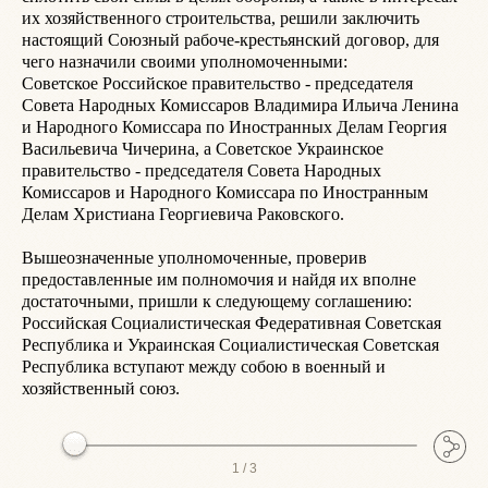
их хозяйственного строительства, решили заключить 
Р
настоящий Союзный рабоче-крестьянский договор, для 
Р
чего назначили своими уполномоченными:

Р
Советское Российское правительство - председателя 
У
Совета Народных Комиссаров Владимира Ильича Ленина 
с
и Народного Комиссара по Иностранных Делам Георгия 
у
Васильевича Чичерина, а Советское Украинское 
С
правительство - председателя Совета Народных 
Комиссаров и Народного Комиссара по Иностранным 
V
Делам Христиана Георгиевича Раковского.

о
с
Вышеозначенные уполномоченные, проверив 
предоставленные им полномочия и найдя их вполне 
V
достаточными, пришли к следующему соглашению: 
о
Российская Социалистическая Федеративная Советская 
Д
Республика и Украинская Социалистическая Советская 
В
Республика вступают между собою в военный и 
к
хозяйственный союз.

Р
1 /
3