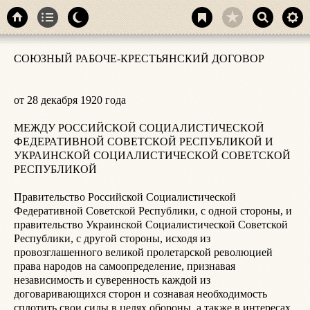
I
СОЮЗНЫЙ РАБОЧЕ-КРЕСТЬЯНСКИЙ ДОГОВОР

в
п
м
от 28 декабря 1920 года

р
д
МЕЖДУ РОССИЙСКОЙ СОЦИАЛИСТИЧЕСКОЙ 
п
ФЕДЕРАТИВНОЙ СОВЕТСКОЙ РЕСПУБЛИКОЙ И 
С
УКРАИНСКОЙ СОЦИАЛИСТИЧЕСКОЙ СОВЕТСКОЙ 
Р
РЕСПУБЛИКОЙ

С
п
Правительство Российской Социалистической 
Федеративной Советской Республики, с одной стороны, и 
I
правительство Украинской Социалистической Советской 
ц
Республики, с другой стороны, исходя из 
с
провозглашенного великой пролетарской революцией 
В
права народов на самоопределение, признавая 
Т
независимость и суверенность каждой из 
П
договаривающихся сторон и сознавая необходимость 
сплотить свои силы в целях обороны, а также в интересах 
I