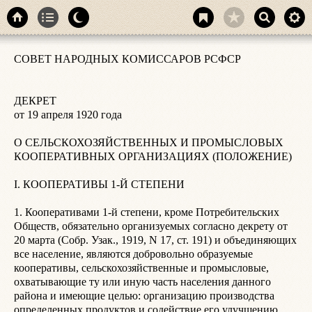
п
СОВЕТ НАРОДНЫХ КОМИССАРОВ РСФСР

п
в
ДЕКРЕТ

от 19 апреля 1920 года

О СЕЛЬСКОХОЗЯЙСТВЕННЫХ И ПРОМЫСЛОВЫХ 
5
КООПЕРАТИВНЫХ ОРГАНИЗАЦИЯХ (ПОЛОЖЕНИЕ)

п
о
I. КООПЕРАТИВЫ 1-Й СТЕПЕНИ

с
А
1. Кооперативами 1-й степени, кроме Потребительских 
о
Обществ, обязательно организуемых согласно декрету от 
п
20 марта (Собр. Узак., 1919, N 17, ст. 191) и объединяющих 
все население, являются добровольно образуемые 
6
кооперативы, сельскохозяйственные и промысловые, 
у
охватывающие ту или иную часть населения данного 
о
района и имеющие целью: организацию производства 
определенных продуктов и содействие его улучшению, 
7