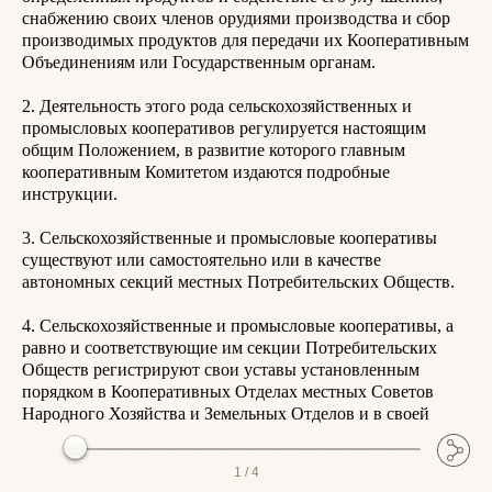
снабжению своих членов орудиями производства и сбор 
п
производимых продуктов для передачи их Кооперативным 
м
Объединениям или Государственным органам.

к
н
2. Деятельность этого рода сельскохозяйственных и 
С
промысловых кооперативов регулируется настоящим 
С
общим Положением, в развитие которого главным 
Ц
кооперативным Комитетом издаются подробные 
П
инструкции.

д
П
3. Сельскохозяйственные и промысловые кооперативы 
с
существуют или самостоятельно или в качестве 
н
автономных секций местных Потребительских Обществ.

К
4. Сельскохозяйственные и промысловые кооперативы, а 
I
равно и соответствующие им секции Потребительских 
Обществ регистрируют свои уставы установленным 
 8. Органы Управления сельскохозяйственных и 
порядком в Кооперативных Отделах местных Советов 
п
Народного Хозяйства и Земельных Отделов и в своей
о
1 /
4