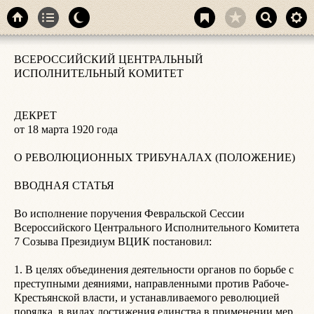
у
ВСЕРОССИЙСКИЙ ЦЕНТРАЛЬНЫЙ 
н
ИСПОЛНИТЕЛЬНЫЙ КОМИТЕТ

О
д
Т
ДЕКРЕТ

э
от 18 марта 1920 года

д
о
О РЕВОЛЮЦИОННЫХ ТРИБУНАЛАХ (ПОЛОЖЕНИЕ)

К
н
ВВОДНАЯ СТАТЬЯ

о
Н
Во исполнение поручения Февральской Сессии 
К
Всероссийского Центрального Исполнительного Комитета 
Г
7 Созыва Президиум ВЦИК постановил:

м
Н
1. В целях объединения деятельности органов по борьбе с 
м
преступными деяниями, направленными против Рабоче-
с
Крестьянской власти, и устанавливаемого революцией 
в
порядка, в видах достижения единства в применении мер 
п