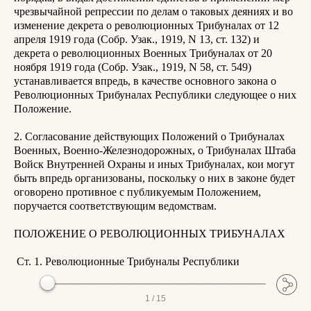
чрезвычайной репрессии по делам о таковых деяниях и во 
в
изменение декрета о революционных Трибуналах от 12 
и
апреля 1919 года (Собр. Узак., 1919, N 13, ст. 132) и 
п
декрета о революционных Военных Трибуналах от 20 
д
ноября 1919 года (Собр. Узак., 1919, N 58, ст. 549) 
П
устанавливается впредь, в качестве основного закона о 
н
Революционных Трибуналах Республики следующее о них 
р
Положение.

э
у
2. Согласование действующих Положений о Трибуналах 
н
Военных, Военно-Железнодорожных, о Трибуналах Штаба 
В
Войск Внутренней Охраны и иных Трибуналах, кои могут 
Ч
быть впредь организованы, поскольку о них в законе будет 
В
оговорено противное с публикуемым Положением, 
п
поручается соответствующим ведомствам.

р
ПОЛОЖЕНИЕ О РЕВОЛЮЦИОННЫХ ТРИБУНАЛАХ

С
д
 Ст. 1. Революционные Трибуналы Республики
1 /
15