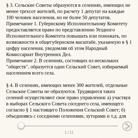
§ 3. Сельские Советы образуются в селениях, имеющих не 
р
менее трехсот жителей, по расчету 1 депутат на каждые 
и
100 человек населения, но не более 50 депутатов.

с
Примечание 1. Губернскому Исполнительному Комитету 
о
предоставляется право по представлению Уездного 
Исполнительного Комитета повышать или понижать, по 
§
возможности в общегубернском масштабе, указанную в § 1 
цифру населения, уведомляя об этом Народный 
§
Комиссариат Внутренних Дел.

в
Примечание 2. В селениях, состоящих из нескольких 
И
"обществ", образуется один Сельский Совет, избираемый 
с
населением всего села.

С
П
§ 4. В селениях, имеющих менее 300 жителей, отдельные 
И
Сельские Советы не образуются. Трудящиеся таких 
И
селений осуществляют свое право управления: а) участвуя 
с
в выборах Сельского Совета соседнего села, имеющего 
согласно § 1 настоящего Положения Сельский Совет; б) 
 § 9. Председатель Сельского Совета является 
объединяясь с соседними селениями, хуторами и т.д. для
о
1 /
11