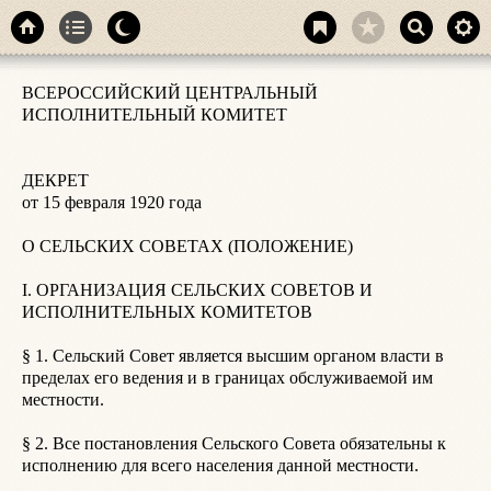
в
ВСЕРОССИЙСКИЙ ЦЕНТРАЛЬНЫЙ 
С
ИСПОЛНИТЕЛЬНЫЙ КОМИТЕТ

о
П
п
ДЕКРЕТ

г
от 15 февраля 1920 года

в
с
О СЕЛЬСКИХ СОВЕТАХ (ПОЛОЖЕНИЕ)

н
о
I. ОРГАНИЗАЦИЯ СЕЛЬСКИХ СОВЕТОВ И 
к
ИСПОЛНИТЕЛЬНЫХ КОМИТЕТОВ

§
§ 1. Сельский Совет является высшим органом власти в 
с
пределах его ведения и в границах обслуживаемой им 
о
местности.

п
н
§ 2. Все постановления Сельского Совета обязательны к 
исполнению для всего населения данной местности.

§
с