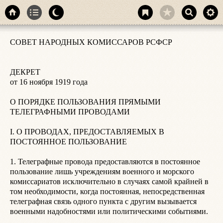
С
СОВЕТ НАРОДНЫХ КОМИССАРОВ РСФСР

К
д
В
ДЕКРЕТ

к
от 16 ноября 1919 года

5
О ПОРЯДКЕ ПОЛЬЗОВАНИЯ ПРЯМЫМИ 
о
ТЕЛЕГРАФНЫМИ ПРОВОДАМИ

в
п
I. О ПРОВОДАХ, ПРЕДОСТАВЛЯЕМЫХ В 
И
ПОСТОЯННОЕ ПОЛЬЗОВАНИЕ

в
П
1. Телеграфные провода предоставляются в постоянное 
т
пользование лишь учреждениям военного и морского 
комиссариатов исключительно в случаях самой крайней в 
том необходимости, когда постоянная, непосредственная 
телеграфная связь одного пункта с другим вызывается 
военными надобностями или политическими событиями.

У