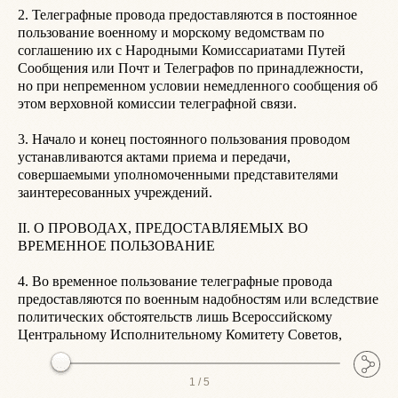
2. Телеграфные провода предоставляются в постоянное 
6
пользование военному и морскому ведомствам по 
у
соглашению их с Народными Комиссариатами Путей 
п
Сообщения или Почт и Телеграфов по принадлежности, 
э
но при непременном условии немедленного сообщения об 
н
этом верховной комиссии телеграфной связи.

в
о
3. Начало и конец постоянного пользования проводом 
о
устанавливаются актами приема и передачи, 
совершаемыми уполномоченными представителями 
7
заинтересованных учреждений.

п
з
II. О ПРОВОДАХ, ПРЕДОСТАВЛЯЕМЫХ ВО 
с
ВРЕМЕННОЕ ПОЛЬЗОВАНИЕ

н
к
4. Во временное пользование телеграфные провода 
п
предоставляются по военным надобностям или вследствие 
в
политических обстоятельств лишь Всероссийскому 
Центральному Исполнительному Комитету Советов,
1 /
5