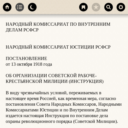
К
НАРОДНЫЙ КОМИССАРИАТ ПО ВНУТРЕННИМ 
к
ДЕЛАМ РСФСР

К
4
НАРОДНЫЙ КОМИССАРИАТ ЮСТИЦИИ РСФСР

г
н
ПОСТАНОВЛЕНИЕ

г
от 13 октября 1918 года

м
С
ОБ ОРГАНИЗАЦИИ СОВЕТСКОЙ РАБОЧЕ-
к
КРЕСТЬЯНСКОЙ МИЛИЦИИ (ИНСТРУКЦИЯ)

К
В виду чрезвычайных условий, переживаемых в 
5
настоящее время Россией, как временная мера, согласно 
З
постановления Совета Народных Комиссаров, Народными 
К
Комиссариатами Юстиции и по Внутренним Делам 
Н
издается настоящая Инструкция по постановке дела 
П
охраны революционного порядка (Советской Милиции).

М
М