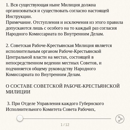
1. Вся существующая ныне Милиция должна 
организоваться и существовать согласно настоящей 
6
Инструкции.

М
Примечание. Отступления и исключения из этого правила 
и
допускаются лишь с особого на то каждый раз согласия 
М
Народного Комиссариата по Внутренним Делам.

к
а
2. Советская Рабоче-Крестьянская Милиция является 
п
исполнительным органом Рабоче-Крестьянской 
Центральной власти на местах, состоящей в 
7
непосредственном ведении местных Советов, и 
н
подчиняется общему руководству Народного 
о
Комиссариата по Внутренним Делам.

п
о
О СОСТАВЕ СОВЕТСКОЙ РАБОЧЕ-КРЕСТЬЯНСКОЙ 
н
МИЛИЦИИ

и
Д
 3. При Отделе Управления каждого Губернского 
 Примечание. Члены Отряда состоят на учете уездных 
Исполнительного Комитета Совета Рабочих,
г
1 /
12