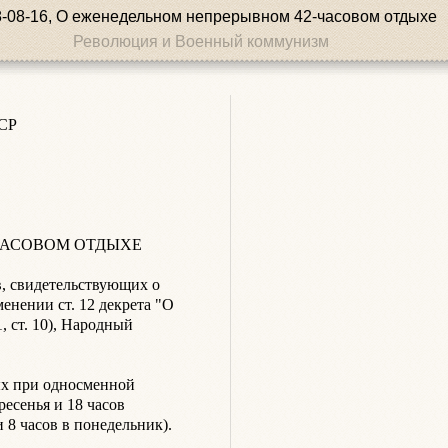
-08-16, О еженедельном непрерывном 42-часовом отдыхе
Революция и Военный коммунизм


СОВОМ ОТДЫХЕ

, свидетельствующих о 
нении ст. 12 декрета "О 
 ст. 10), Народный 
х при односменной 
есенья и 18 часов 
8 часов в понедельник).
