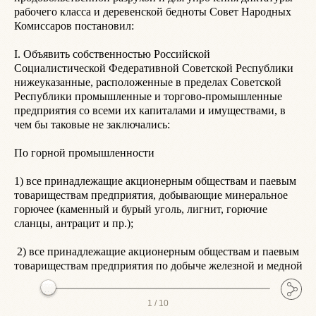
рабочего класса и деревенской бедноты Совет Народных 
ж
Комиссаров постановил:

з
и
I. Объявить собственностью Российской 
к
Социалистической Федеративной Советской Республики 
л
нижеуказанные, расположенные в пределах Советской 
м
Республики промышленные и торгово-промышленные 
н
предприятия со всеми их капиталами и имуществами, в 
о
чем бы таковые не заключались:

п
р
По горной промышленности

с
т
1) все принадлежащие акционерным обществам и паевым 
у
товариществам предприятия, добывающие минеральное 
ф
горючее (каменный и бурый уголь, лигнит, горючие 
З
сланцы, антрацит и пр.);

х
 2) все принадлежащие акционерным обществам и паевым 
8
товариществам предприятия по добыче железной и медной
1 /
10