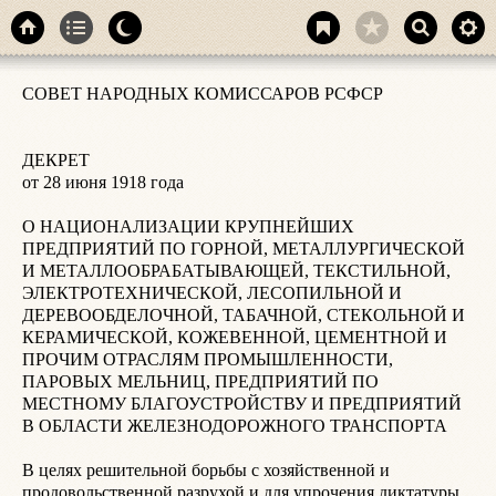
р
СОВЕТ НАРОДНЫХ КОМИССАРОВ РСФСР

3
ДЕКРЕТ

4
от 28 июня 1918 года

5
О НАЦИОНАЛИЗАЦИИ КРУПНЕЙШИХ 
п
ПРЕДПРИЯТИЙ ПО ГОРНОЙ, МЕТАЛЛУРГИЧЕСКОЙ 
И МЕТАЛЛООБРАБАТЫВАЮЩЕЙ, ТЕКСТИЛЬНОЙ, 
6
ЭЛЕКТРОТЕХНИЧЕСКОЙ, ЛЕСОПИЛЬНОЙ И 
ДЕРЕВООБДЕЛОЧНОЙ, ТАБАЧНОЙ, СТЕКОЛЬНОЙ И 
7
КЕРАМИЧЕСКОЙ, КОЖЕВЕННОЙ, ЦЕМЕНТНОЙ И 
п
ПРОЧИМ ОТРАСЛЯМ ПРОМЫШЛЕННОСТИ, 
а
ПАРОВЫХ МЕЛЬНИЦ, ПРЕДПРИЯТИЙ ПО 
б
МЕСТНОМУ БЛАГОУСТРОЙСТВУ И ПРЕДПРИЯТИЙ 
в
В ОБЛАСТИ ЖЕЛЕЗНОДОРОЖНОГО ТРАНСПОРТА

в
г
В целях решительной борьбы с хозяйственной и 
д
продовольственной разрухой и для упрочения диктатуры 
е