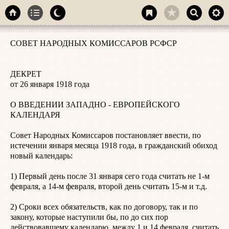
СОВЕТ НАРОДНЫХ КОМИССАРОВ РСФСР

6
к
п
ДЕКРЕТ

от 26 января 1918 года

7
1
О ВВЕДЕНИИ ЗАПАДНО - ЕВРОПЕЙСКОГО 
п
КАЛЕНДАРЯ

е
Совет Народных Комиссаров постановляет ввести, по 
8
истечении января месяца 1918 года, в гражданский обиход 
2
новый календарь:

е
1) Первый день после 31 января сего года считать не 1-м 
9
февраля, а 14-м февраля, второй день считать 15-м и т.д.

у
3
2) Сроки всех обязательств, как по договору, так и по 
закону, которые наступили бы, по до сих пор 
1
действовавшему календарю, между 1 и 14 февраля, считать 
н