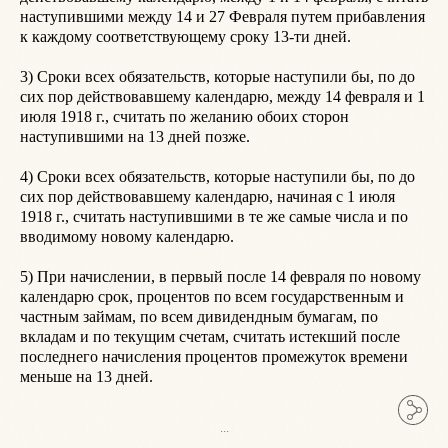
наступившими между 14 и 27 Февраля путем прибавления 
д
к каждому соответствующему сроку 13-ти дней.

П
3) Сроки всех обязательств, которые наступили бы, по до 
С
сих пор действовавшему календарю, между 14 февраля и 1 
В
июля 1918 г., считать по желанию обоих сторон 
наступившими на 13 дней позже.

З
п
4) Сроки всех обязательств, которые наступили бы, по до 
Ч
сих пор действовавшему календарю, начиная с 1 июля 
1918 г., считать наступившими в те же самые числа и по 
Н
вводимому новому календарю.

В
5) При начислении, в первый после 14 февраля по новому 
В
календарю срок, процентов по всем государственным и 
частным займам, по всем дивидендным бумагам, по 
вкладам и по текущим счетам, считать истекший после 
последнего начисления процентов промежуток времени 
...