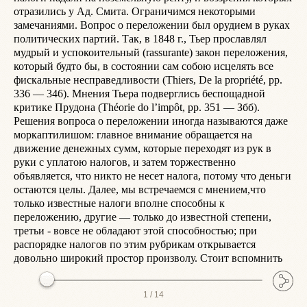
отразились у Ад. Смита. Ограничимся некоторыми 
и
замечаниями. Вопрос о переложении был орудием в руках 
д
политических партий. Так, в 1848 г., Тьер прославлял 
н
мудрый и успокоительный (rassurante) закон переложения, 
р
который будто бы, в состоянии сам собою исцелять все 
н
фискальные несправедливости (Thiers, De la propriété, pp. 
п
336 — 346). Мнения Тьера подверглись беспощадной 
н
критике Прудона (Théorie do l’impôt, pp. 351 — Збб). 
р
Решения вопроса о переложении иногда называются даже 
г
моркаптилишом: главное внимание обращается на 
р
движение денежных сумм, которые переходят из рук в 
н
руки с уплатою налогов, и затем торжественно 
д
объявляется, что никто не несет налога, потому что деньги 
п
остаются целы. Далее, мы встречаемся с мнением,что 
ж
только известные налоги вполне способны к 
с
переложению, другие — только до известной степени, 
П
третьи - вовсе не обладают этой способностью; при 
п
распорядке налогов по этим рубрикам открывается 
(
довольно широкий простор произволу. Стоит вспомнить
р
1 /
14