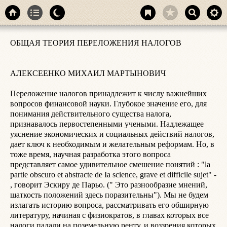
с
ОБЩАЯ ТЕОРИЯ ПЕРЕЛОЖЕНИЯ НАЛОГОВ

к
е
п
АЛЕКСЕЕНКО МИХАИЛ МАРТЫНОВИЧ

ч
о
Переложение налогов принадлежит к числу важнейших 
н
вопросов финансовой науки. Глубокое значение его, для 
п
понимания действительного существа налога, 
п
признавалось первостепенными учеными. Надлежащее 
F
уяснение экономических и социальных действий налогов, 
в
дает ключ к необходимым и желательным реформам. Но, в 
п
тоже время, научная разработка этого вопроса 
Е
представляет самое удивительное смешение понятий : "la 
н
partie obscuro et abstracte de Ia science, grave et difficile sujet" - 
т
, говорит Эскиру де Парьо. (" Это разнообразие мнений, 
П
шаткость положений здесь поразительны"). Мы не будем 
п
излагать историю вопроса, рассматривать его обширную 
о
литературу, начиная с физиократов, в главах которых все 
у
налоги падали на поземельную ренту, и воззрения которых 
о