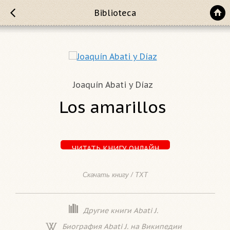
Biblioteca
Joaquín Abati y Díaz
Los amarillos
ЧИТАТЬ КНИГУ ОНЛАЙН
Скачать книгу / TXT
Другие книги Abati J.
Биография Abati J. на Википедии