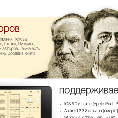
оров
едения Чехова,
а, Гоголя, Пушкина,
х авторов. Также есть
ку, добавив книги
поддержива
iOS 6.0 и выше (Apple iPad, i
Android 2.3.3 и выше (смар
Windows 8 (планшеты и ПК)