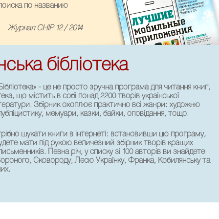
 поиска по названию
Журнал CHIP 12 / 2014
нська бібліотека
Бібліотека» - це не просто зручна програма для читання книг,
отека, що містить в собі понад 2200 творів української
ітератури. Збірник охоплює практично всі жанри: художню
публіцистику, мемуари, казки, байки, оповідання, тощо.
трібно шукати книги в інтернеті: встановивши цю програму,
удете мати під рукою величезний збірник творів кращих
письменників. Певна річ, у списку зі 100 авторів ви знайдете
ороного, Сковороду, Лесю Українку, Франка, Кобилянську та
их.