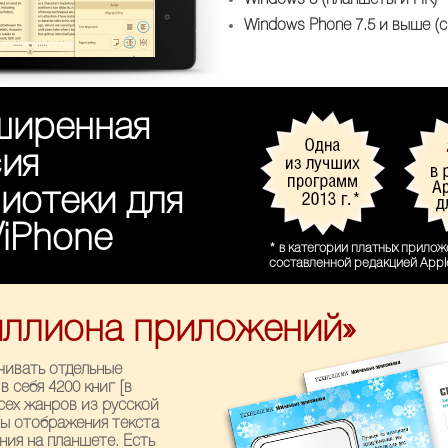
Windows Phone 7.5 и выше (
ширенная
сия
иотеки для
/iPhone
* в категории платных приложе
составленной редакцией Appl
иллиона приложений»
ачивать отдельные
 себя 4200 книг [в
сех жанров из русской
ы отображения текста
ния на планшете. Есть