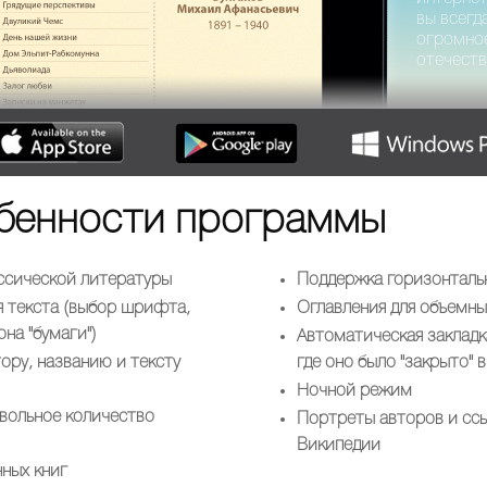
вы всегд
огромное
отечеств
бенности программы
ассической литературы
Поддержка горизонталь
я текста (выбор шрифта,
Оглавления для объемн
на "бумаги")
Автоматическая закладк
ору, названию и тексту
где оно было "закрыто" 
Ночной режим
вольное количество
Портреты авторов и ссы
Википедии
ных книг