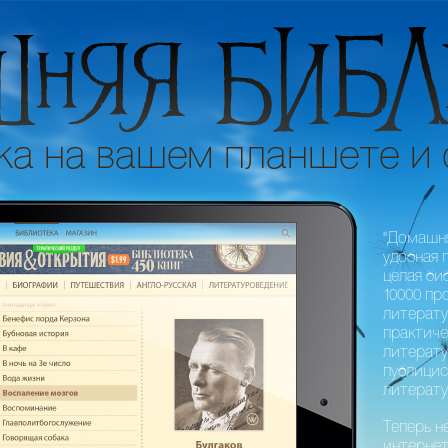
"Домашня
удобная 
целая би
10000 пр
литерату
практиче
литерату
публицис
литерату
Теперь н
интернет