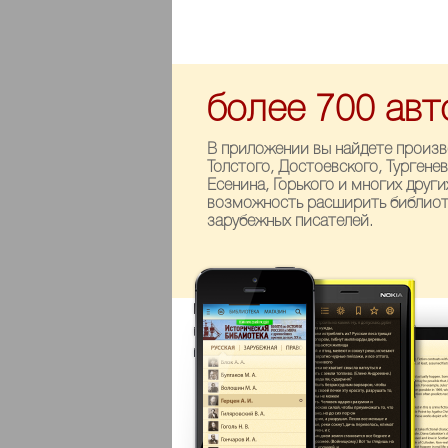
более 700 авт
В приложении вы найдете произв
Толстого, Достоевского, Тургенев
Есенина, Горького и многих други
возможность расширить библиоте
зарубежных писателей.