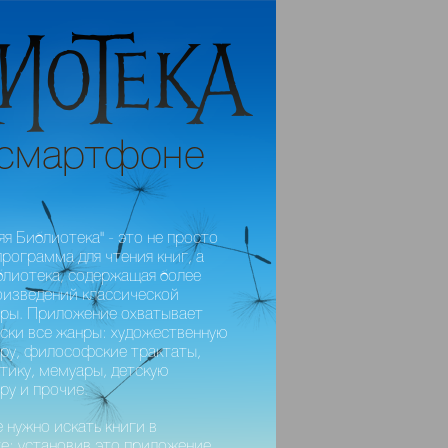
я Библиотека" - это не просто
программа для чтения книг, а
блиотека, содержащая более
оизведений классической
ры. Приложение охватывает
ски все жанры: художественную
ру, философские трактаты,
тику, мемуары, детскую
ру и прочие.
е нужно искать книги в
е: установив это приложение,