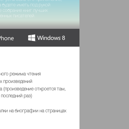
а будете иметь под рукой
 собрание книг лучших
енных писателей.
ного режима чтения
ых произведений
а (произведение откроется там,
в последний раз)
лки на биографии на страницах