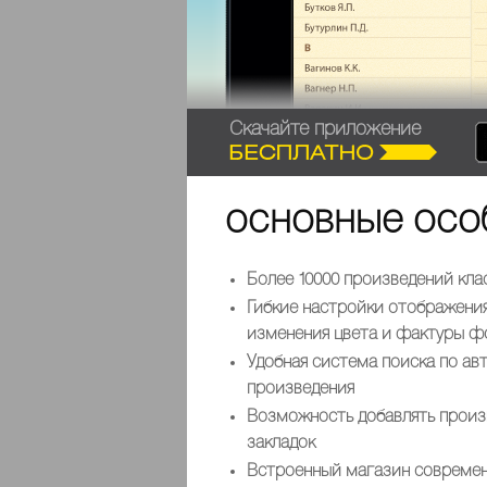
Скачайте приложение
основные осо
Более 10000 произведений кл
Гибкие настройки отображени
изменения цвета и фактуры фо
Удобная система поиска по авт
произведения
Возможность добавлять произ
закладок
Встроенный магазин современ