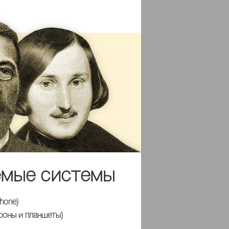
емые системы
Phone)
тфоны и планшеты)