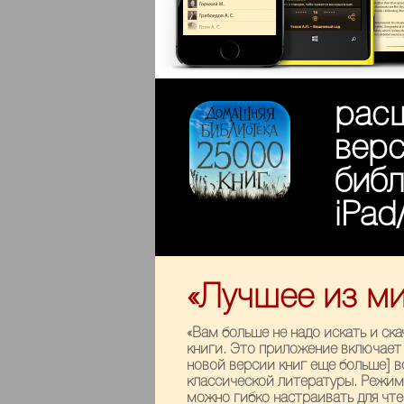
рас
вер
библ
iPad
«Лучшее из м
«Вам больше не надо искать и ск
книги. Это приложение включает в
новой версии книг еще больше] в
классической литературы. Режим
можно гибко настраивать для чте