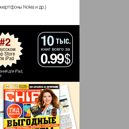
смартфоны Nokia и др.)
ний для iPad,

e