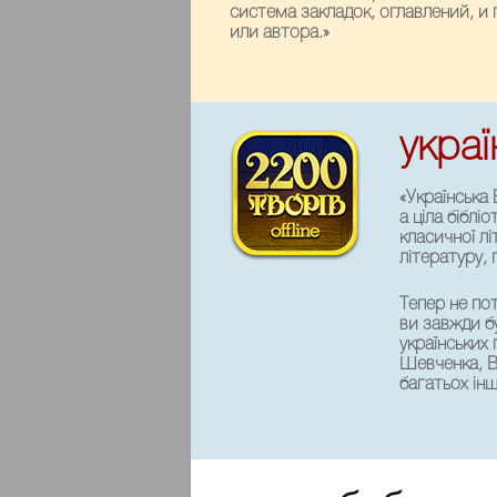
система закладок, оглавлений, и
или автора.»
украї
«Українська 
а ціла біблі
класичної л
літературу, 
Тепер не по
ви завжди б
українських 
Шевченка, В
багатьох інш